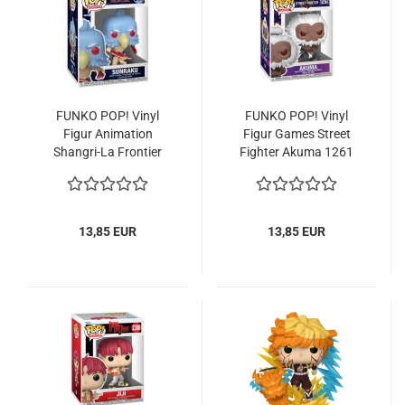
FUNKO POP! Vinyl
FUNKO POP! Vinyl
Figur Ani­ma­ti­on
Figur Games Street
Shangri-​​La Fron­tier
Figh­ter Akuma 1261
Sun­ra­ku 2479 Chan­ce
Chan­ce of Chase
of Chase
13,85 EUR
13,85 EUR