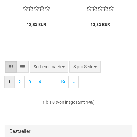
Chan­ce of Chase
Chan­ce of Chase Bla­der
X
13,85 EUR
13,85 EUR
Sortieren nach
pro Seite
Sortieren nach
8 pro Seite
1
2
3
4
...
19
»
1
bis
8
(von insgesamt
146
)
Bestseller