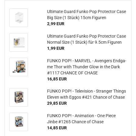
Ul­ti­ma­te Guard Funko Pop Pro­tec­tor Case
Big Size (1 Stück) 15cm Fi­gu­ren
2,99 EUR
Ul­ti­ma­te Guard Funko Pop Pro­tec­tor Case
Nor­mal Size (1 Stück) für 9.5cm Fi­gu­ren
1,99 EUR
FUNKO POP! - MAR­VEL - Aven­gers End­ga­
me Thor with Thun­der Glow in the Dark
#1117 CHAN­CE OF CHASE
16,85 EUR
FUNKO POP! - Te­le­vi­si­on - Stran­ger Things
Ele­ven with Eggos #421 Chan­ce of Chase
29,85 EUR
FUNKO POP! - Ani­ma­ti­on - One Piece
Jinbe #1265 Chan­ce of Chase
14,85 EUR