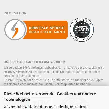
INFORMATION
UNSER ÖKOLOGISCHER FUSSABDRUCK
Wir verpacken 100% biologisch abbaubar
, d.h. unsere Versandverpackung ist
zu
100% Klimaneutral
und geben durch die Kompostierbarkeit sogar noch
etwas an die Umwelt zurück.
Unsere Luftpolsterfolie besteht aus Kartoffelstärke, die Klebefolie aus Papier
mit einem Kleber aus Naturkautschuk. Der Pappkarton beseht aus
einwandigem Papier oder wiederverwendeten Kartons, die sich, ebenso wie
Füllmaterial, bereits im Kreislauf befinden.
Diese Webseite verwendet Cookies und andere
Technologien
Wir verwenden Cookies und ähnliche Technologien, auch von