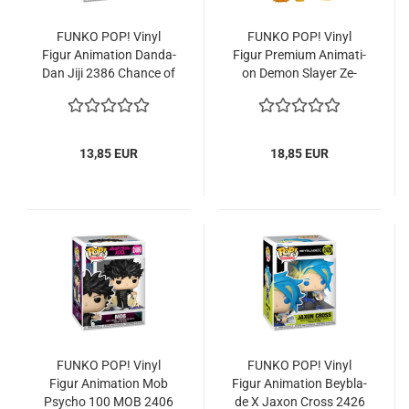
FUNKO POP! Vinyl
FUNKO POP! Vinyl
Figur Ani­ma­ti­on Dand­a­
Figur Pre­mi­um Ani­ma­ti­
Dan Jiji 2386 Chan­ce of
on Demon Slay­er Ze­
Chase Evil Eye
nitsu Agat­su­ma Glow
2502 Chan­ce of Chase
13,85 EUR
18,85 EUR
FUNKO POP! Vinyl
FUNKO POP! Vinyl
Figur Ani­ma­ti­on Mob
Figur Ani­ma­ti­on Bey­b­la­
Psy­cho 100 MOB 2406
de X Jaxon Cross 2426