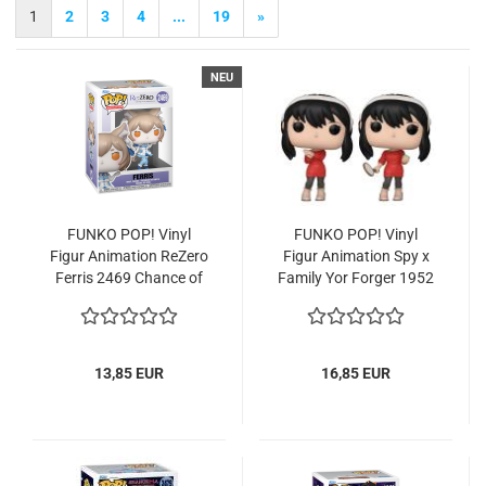
1
2
3
4
...
19
»
NEU
FUNKO POP! Vinyl
FUNKO POP! Vinyl
Figur Ani­ma­ti­on Re­Ze­ro
Figur Ani­ma­ti­on Spy x
Fer­ris 2469 Chan­ce of
Fa­mi­ly Yor For­ger 1952
Chase
Chan­ce of Chase Spe­
cial
13,85 EUR
16,85 EUR