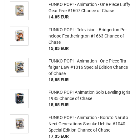
FUNKO POP! - Ani­ma­ti­on - One Piece Luffy
Gear Five #1607 Chan­ce of Chase
14,85 EUR
FUNKO POP! - Te­le­vi­si­on - Brid­gerton Pe­
ne­lo­pe Fea­the­ring­ton #1663 Chan­ce of
Chase
15,85 EUR
FUNKO POP! - Ani­ma­ti­on - One Piece Tra­
fal­gar Law #1016 Spe­cial Edi­ti­on Chan­ce
of Chase
18,85 EUR
FUNKO POP! Ani­ma­ti­on Solo Le­ve­ling Igris
1985 Chan­ce of Chase
15,85 EUR
FUNKO POP! - Ani­ma­ti­on - Bo­ruto Na­ruto
Next Ge­nera­ti­ons Sa­suke Uchi­ha #1040
Spe­cial Edi­ti­on Chan­ce of Chase
17,35 EUR