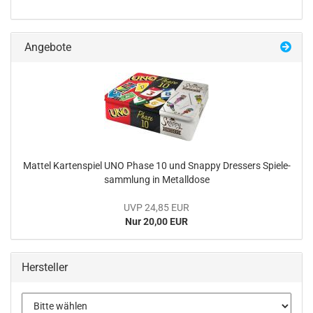
Angebote
Mat­tel Kar­ten­spiel UNO Phase 10 und Snap­py Dressers Spie­le­
samm­lung in Me­tall­do­se
UVP 24,85 EUR
Nur 20,00 EUR
Hersteller