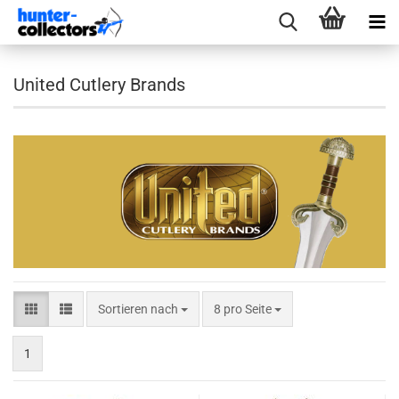
United Cutlery Brands
Sortieren nach
pro Seite
Sortieren nach
8 pro Seite
1