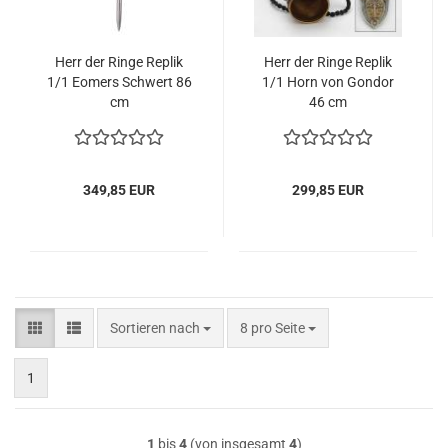
Herr der Ringe Re­plik
Herr der Ringe Re­plik
1/1 Eo­mers Schwert 86
1/1 Horn von Gon­dor
cm
46 cm
349,85 EUR
299,85 EUR
Sortieren nach
pro Seite
Sortieren nach
8 pro Seite
1
1
bis
4
(von insgesamt
4
)