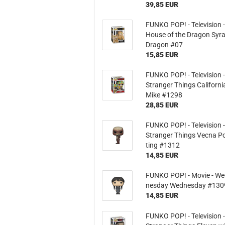
39,85 EUR
FUNKO POP! - Te­le­vi­si­on 
House of the Dra­gon Syr
Dra­gon #07
15,85 EUR
FUNKO POP! - Te­le­vi­si­on 
Stran­ger Things Ca­li­for­ni
Mike #1298
28,85 EUR
FUNKO POP! - Te­le­vi­si­on 
Stran­ger Things Vecna Po
ting #1312
14,85 EUR
FUNKO POP! - Movie - We
nes­day Wed­nes­day #130
14,85 EUR
FUNKO POP! - Te­le­vi­si­on 