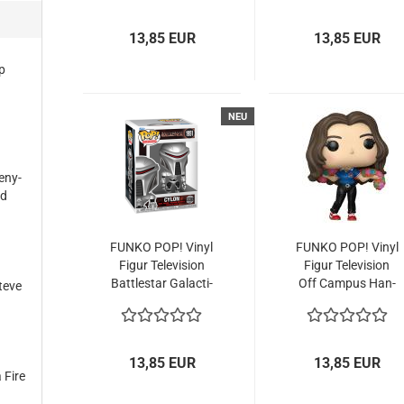
13,85 EUR
13,85 EUR
op
1
NEU
-
­ny­
nd
FUNKO POP! Vinyl
FUNKO POP! Vinyl
Figur Te­le­vi­si­on
Figur Te­le­vi­si­on
-
Batt­le­star Ga­lac­ti­
Off Cam­pus Han­
teve
ca Cylon 1951
nah Wells
13,85 EUR
13,85 EUR
 Fire