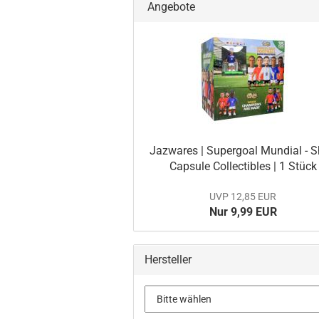
Angebote
Jaz­wa­res | Su­per­goal Mun­di­al - 
Cap­su­le Collec­ti­bles | 1 Stück
UVP 12,85 EUR
Nur 9,99 EUR
Hersteller