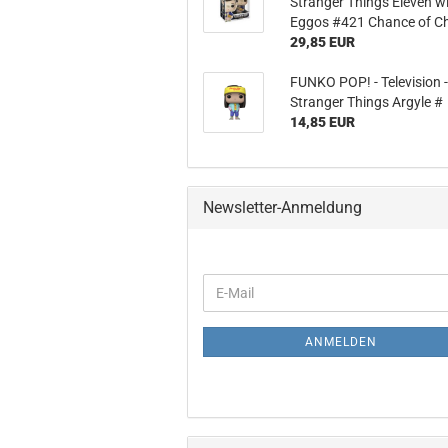
Stran­ger Things Ele­ven w
Eggos #421 Chan­ce of C
29,85 EUR
FUNKO POP! - Te­le­vi­si­on 
Stran­ger Things Ar­gyle #
14,85 EUR
Newsletter-Anmeldung
WEITER
E-
ZUR
Mail
NEWSLETTER-
ANMELDUNG
ANMELDEN