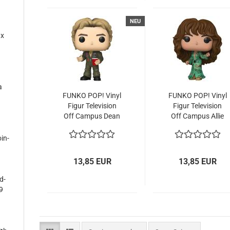
NEU
-
ax
-
a
FUNKO POP! Vinyl
FUNKO POP! Vinyl
Figur Te­le­vi­si­on
Figur Te­le­vi­si­on
Off Cam­pus Dean
Off Cam­pus Allie
Di Lau­ren­tis
Hyes
-
in­
13,85 EUR
13,85 EUR
d­
9
-