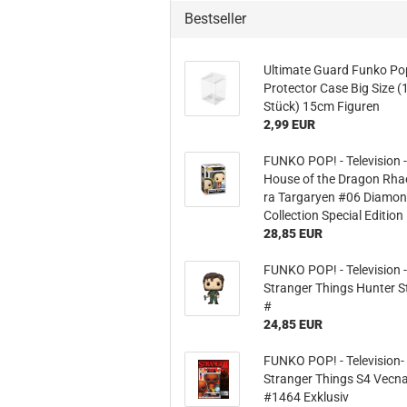
Hobbit
Bestseller
Icon
MARVEL
Ul­ti­ma­te Guard Funko P
Movie
Pro­tec­tor Case Big Size (
Music
Stück) 15cm Fi­gu­ren
Sports
2,99 EUR
STAR WARS
FUNKO POP! - Te­le­vi­si­on 
Television
House of the Dra­gon Rha­e
ra Tar­ga­ry­en #06 Dia­mo
Collec­tion Spe­cial Edi­ti­on
28,85 EUR
FUNKO POP! - Te­le­vi­si­on 
Stran­ger Things Hun­ter S
#
24,85 EUR
FUNKO POP! - Television-​
Stran­ger Things S4 Vecna
#1464 Ex­klu­siv