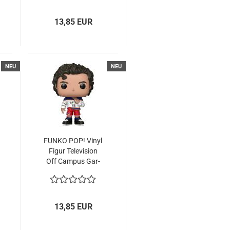
13,85 EUR
NEU
NEU
FUNKO POP! Vinyl
Figur Te­le­vi­si­on
Off Cam­pus Gar­
rett Gra­ham
13,85 EUR