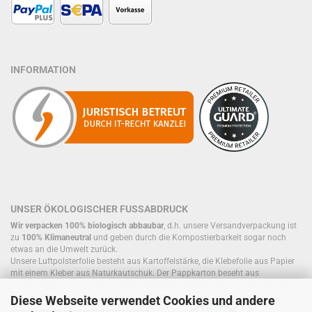
INFORMATION
UNSER ÖKOLOGISCHER FUSSABDRUCK
Wir verpacken 100% biologisch abbaubar
, d.h. unsere Versandverpackung ist
zu
100% Klimaneutral
und geben durch die Kompostierbarkeit sogar noch
etwas an die Umwelt zurück.
Unsere Luftpolsterfolie besteht aus Kartoffelstärke, die Klebefolie aus Papier
mit einem Kleber aus Naturkautschuk. Der Pappkarton beseht aus
einwandigem Papier oder wiederverwendeten Kartons, die sich, ebenso wie
Füllmaterial, bereits im Kreislauf befinden.
Diese Webseite verwendet Cookies und andere