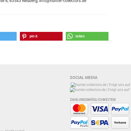
se 8, 63543 Neuberg; info@hunter-collectors.de
pin it
teilen
SOCIAL MEDIA
ZAHLUNGSMÖGLICHKEITEN