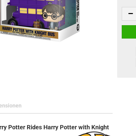
ne Toys
AL Subjects
rkshop
andere Hersteller
ensionen
ry Potter Rides Harry Potter with Knight