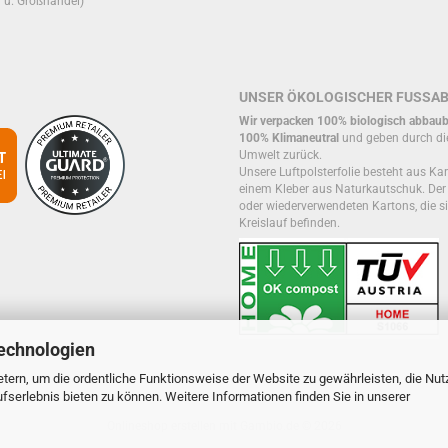
r u. Großhandel)
UNSER ÖKOLOGISCHER FUSSA
Wir verpacken 100% biologisch abbaub
100% Klimaneutral
und geben durch di
Umwelt zurück.
Unsere Luftpolsterfolie besteht aus Kar
einem Kleber aus Naturkautschuk. De
oder wiederverwendeten Kartons, die si
Kreislauf befinden.
echnologien
tern, um die ordentliche Funktionsweise der Website zu gewährleisten, die Nu
serlebnis bieten zu können. Weitere Informationen finden Sie in unserer
Onlineshop erstellen
mit Gambio.de © 2026