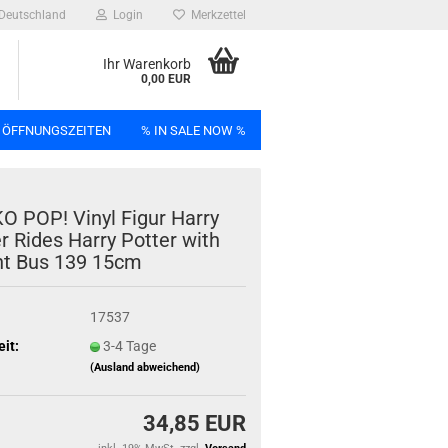
Deutschland
Login
Merkzettel
Ihr Warenkorb
0,00 EUR
 ÖFFNUNGSZEITEN
% IN SALE NOW %
n
O POP! Vinyl Figur Harry
er Rides Harry Pot­ter with
ht Bus 139 15cm
Bag
17537
eit:
3-4 Tage
(Ausland abweichend)
34,85 EUR