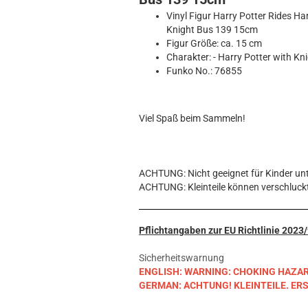
Hobbit
Vinyl Figur Harry Potter Rides Ha
Icon
Knight Bus 139 15cm
MARVEL
Figur Größe: ca. 15 cm
Movie
Charakter: - Harry Potter with Kn
Funko No.: 76855
Music
Sports
STAR WARS
Viel Spaß beim Sammeln!
Television
ACHTUNG: Nicht geeignet für Kinder unt
ACHTUNG: Kleinteile können verschluck
Pflichtangaben zur EU Richtlinie 202
Sicherheitswarnung
ENGLISH: WARNING: CHOKING HAZARD. S
GERMAN: ACHTUNG! KLEINTEILE. E