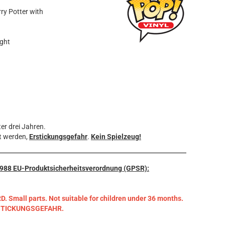
rry Potter with
ight
er drei Jahren.
t werden,
Erstickungsgefahr
.
Kein Spielzeug!
3/988 EU-Produktsicherheitsverordnung (GPSR):
mall parts. Not suitable for children under 36 months.
RSTICKUNGSGEFAHR.