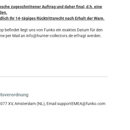
nsche zugeschnittener Auftrag und daher final, d.h. eine
den.
dlich Ihr 14-tägiges Rücktrittsrecht nach Erhalt der Ware.
hop befindet liegt uns von Funko ein exaktes Datum für den
ne per Mail an info@hunter-collectors.de erfragt werden.
itsverordnung
, 1077 XV, Amsterdam (NL), Email supportEMEA@funko.com