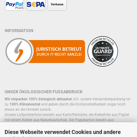
INFORMATION
UNSER ÖKOLOGISCHER FUSSABDRUCK
Wir verpacken 100% biologisch abbaubar
, d.h. unsere Versandverpackung ist
zu
100% Klimaneutral
und geben durch die Kompostierbarkeit sogar noch
etwas an die Umwelt zurück.
Unsere Luftpolsterfolie besteht aus Kartoffelstärke, die Klebefolie aus Papier
mit einem Kleber aus Naturkautschuk. Der Pappkarton beseht aus
einwandigem Papier oder wiederverwendeten Kartons, die sich, ebenso wie
Füllmaterial, bereits im Kreislauf befinden.
Diese Webseite verwendet Cookies und andere