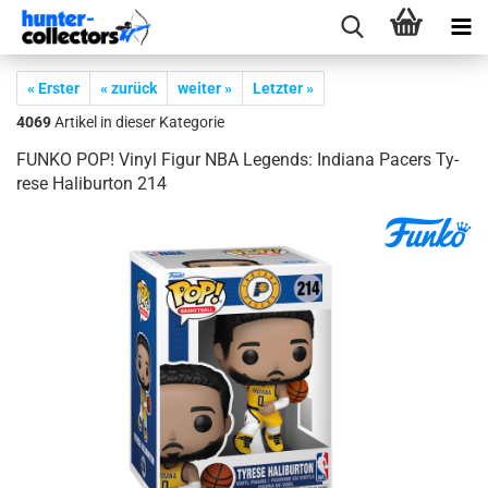
« Erster
« zurück
weiter »
Letzter »
4069
Artikel in dieser Kategorie
FUNKO POP! Vinyl Figur NBA Le­gends: In­dia­na Pa­cers Ty­
re­se Ha­li­bur­ton 214