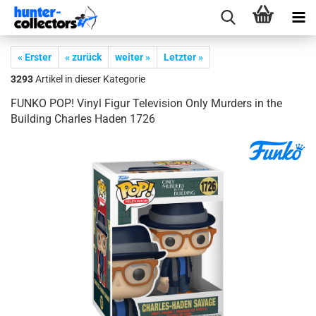
« Erster
« zurück
weiter »
Letzter »
3293
Artikel in dieser Kategorie
FUNKO POP! Vinyl Figur Te­le­vi­si­on Only Mur­ders in the
Buil­ding Charles Haden 1726