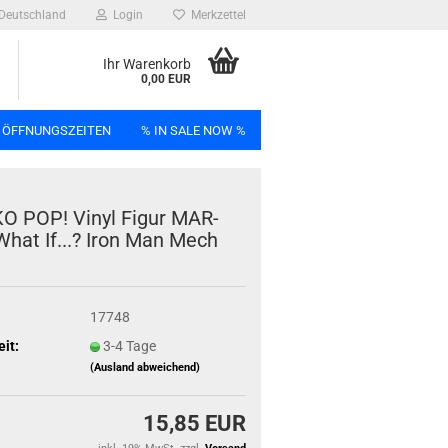
Deutschland
Login
Merkzettel
Ihr Warenkorb
0,00 EUR
 ÖFFNUNGSZEITEN
% IN SALE NOW %
n
O POP! Vinyl Figur MAR­
hat If...? Iron Man Mech
Bag
17748
eit:
3-4 Tage
(Ausland abweichend)
15,85 EUR