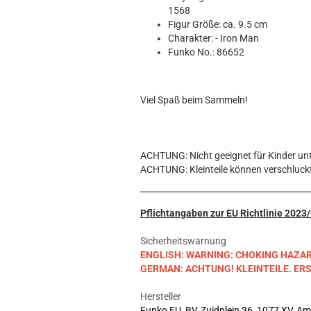
Hobbit
1568
Icon
Figur Größe: ca. 9.5 cm
MARVEL
Charakter: - Iron Man
Funko No.: 86652
Movie
Music
Sports
Viel Spaß beim Sammeln!
STAR WARS
Television
ACHTUNG: Nicht geeignet für Kinder unt
ACHTUNG: Kleinteile können verschluck
Pflichtangaben zur EU Richtlinie 202
Sicherheitswarnung
ENGLISH: WARNING: CHOKING HAZARD. S
GERMAN: ACHTUNG! KLEINTEILE. E
Hersteller
Funko EU, BV, Zuidplein 36, 1077 XV, A