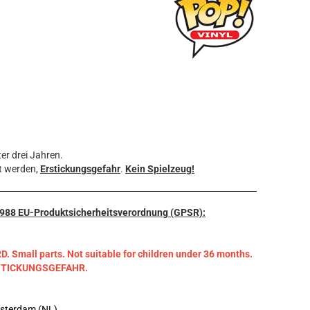
er drei Jahren.
t werden,
Erstickungsgefahr
.
Kein Spielzeug!
3/988 EU-Produktsicherheitsverordnung (GPSR):
mall parts. Not suitable for children under 36 months.
RSTICKUNGSGEFAHR.
msterdam (NL)