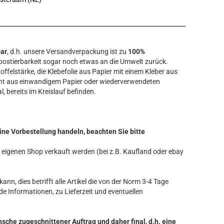
bar
, d.h. unsere Versandverpackung ist zu
100%
ostierbarkeit sogar noch etwas an die Umwelt zurück.
offelstärke, die Klebefolie aus Papier mit einem Kleber aus
ht aus einwandigem Papier oder wiederverwendeten
l, bereits im Kreislauf befinden.
ine Vorbestellung handeln, beachten Sie bitte
ren eigenen Shop verkauft werden (bei z.B. Kaufland oder ebay
ann, dies betrifft alle Artikel die von der Norm 3-4 Tage
de Informationen, zu Lieferzeit und eventuellen
nsche zugeschnittener Auftrag und daher final, d.h. eine