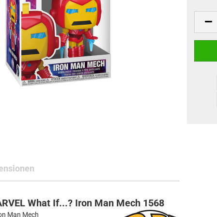
ne Toys
AL Subjects
rkshop
andere Hersteller
ensionen
RVEL What If...? Iron Man Mech 1568
Iron Man Mech