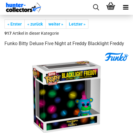
« Erster
« zurück
weiter »
Letzter »
917
Artikel in dieser Kategorie
Funko Bitty De­lu­xe Five Night at Fred­dy Black­light Fred­dy