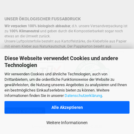
UNSER ÖKOLOGISCHER FUSSABDRUCK
Wir verpacken 100% biologisch abbaubar
, d.h. unsere Versandverpackung ist
zu
100% Klimaneutral
und geben durch die Kompostierbarkeit sogar noch
etwas an die Umwelt zurück.
Unsere Luftpolsterfolie besteht aus Kartoffelstärke, die Klebefolie aus Papier
mit einem Kleber aus Naturkautschuk. Der Pappkarton beseht aus
einwandigem Papier oder wiederverwendeten Kartons, die sich, ebenso wie
Füllmaterial, bereits im Kreislauf befinden.
Diese Webseite verwendet Cookies und andere
Technologien
Wir verwenden Cookies und ähnliche Technologien, auch von
Drittanbietern, um die ordentliche Funktionsweise der Website zu
gewährleisten, die Nutzung unseres Angebotes zu analysieren und Ihnen
ein bestmögliches Einkaufserlebnis bieten zu können. Weitere
Informationen finden Sie in unserer
Datenschutzerklärung
.
Alle Akzeptieren
Vertrag widerrufen
Weitere Informationen
Onlineshop erstellen
mit Gambio.de © 2026