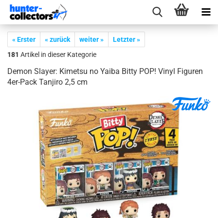
« Erster
« zurück
weiter »
Letzter »
181
Artikel in dieser Kategorie
Demon Slay­er: Ki­metsu no Yaiba Bitty POP! Vinyl Fi­gu­ren
4er-​Pack Tan­ji­ro 2,5 cm