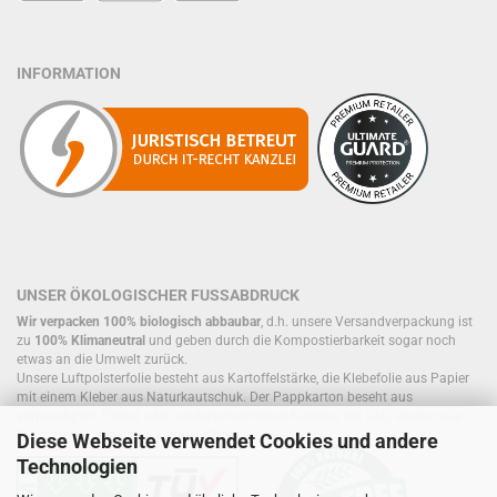
INFORMATION
UNSER ÖKOLOGISCHER FUSSABDRUCK
Wir verpacken 100% biologisch abbaubar
, d.h. unsere Versandverpackung ist
zu
100% Klimaneutral
und geben durch die Kompostierbarkeit sogar noch
etwas an die Umwelt zurück.
Unsere Luftpolsterfolie besteht aus Kartoffelstärke, die Klebefolie aus Papier
mit einem Kleber aus Naturkautschuk. Der Pappkarton beseht aus
einwandigem Papier oder wiederverwendeten Kartons, die sich, ebenso wie
Füllmaterial, bereits im Kreislauf befinden.
Diese Webseite verwendet Cookies und andere
Technologien