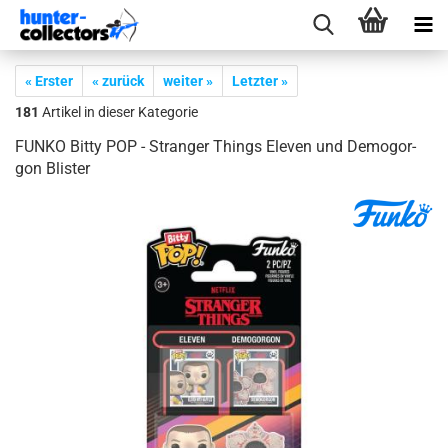
« Erster
« zurück
weiter »
Letzter »
181
Artikel in dieser Kategorie
FUNKO Bitty POP - Stran­ger Things Ele­ven und De­mo­gor­
gon Blis­ter