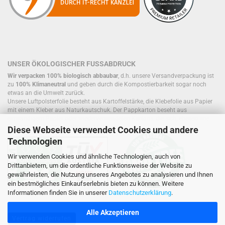
UNSER ÖKOLOGISCHER FUSSABDRUCK
Wir verpacken 100% biologisch abbaubar
, d.h. unsere Versandverpackung ist
zu
100% Klimaneutral
und geben durch die Kompostierbarkeit sogar noch
etwas an die Umwelt zurück.
Unsere Luftpolsterfolie besteht aus Kartoffelstärke, die Klebefolie aus Papier
mit einem Kleber aus Naturkautschuk. Der Pappkarton beseht aus
einwandigem Papier oder wiederverwendeten Kartons, die sich, ebenso wie
Füllmaterial, bereits im Kreislauf befinden.
Diese Webseite verwendet Cookies und andere
Technologien
Wir verwenden Cookies und ähnliche Technologien, auch von
Drittanbietern, um die ordentliche Funktionsweise der Website zu
gewährleisten, die Nutzung unseres Angebotes zu analysieren und Ihnen
ein bestmögliches Einkaufserlebnis bieten zu können. Weitere
Informationen finden Sie in unserer
Datenschutzerklärung
.
Alle Akzeptieren
Vertrag widerrufen