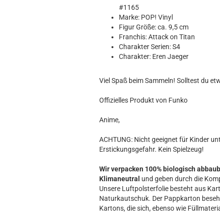
Hobbit
#1165
Icon
Marke: POP! Vinyl
MARVEL
Figur Größe: ca. 9,5 cm
Franchis: Attack on Titan
Movie
Charakter Serien: S4
Music
Charakter: Eren Jaeger
Sports
STAR WARS
Viel Spaß beim Sammeln! Solltest du et
Television
Offizielles Produkt von Funko
Anime,
ACHTUNG: Nicht geeignet für Kinder unte
Erstickungsgefahr. Kein Spielzeug!
Wir verpacken 100% biologisch abbau
Klimaneutral
und geben durch die Komp
Unsere Luftpolsterfolie besteht aus Kart
Naturkautschuk. Der Pappkarton beseh
Kartons, die sich, ebenso wie Füllmateria