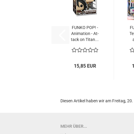
FUNKO POP! -
F
Ani­ma­ti­on - At­
Te­
tack on Titan...
15,85 EUR
Diesen Artikel haben wir am Freitag, 2
MEHR ÜBER...