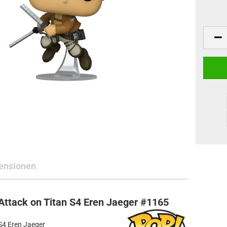
ne Toys
AL Subjects
rkshop
andere Hersteller
ensionen
Attack on Titan S4 Eren Jaeger #1165
S4 Eren Jaeger