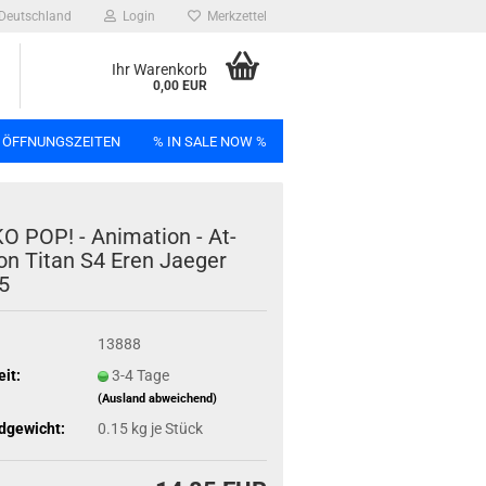
Deutschland
Login
Merkzettel
Ihr Warenkorb
0,00 EUR
 ÖFFNUNGSZEITEN
% IN SALE NOW %
n
 POP! - Ani­ma­ti­on - At­
on Titan S4 Eren Ja­e­ger
5
Bag
13888
eit:
3-4 Tage
(Ausland abweichend)
dgewicht:
0.15
kg je Stück