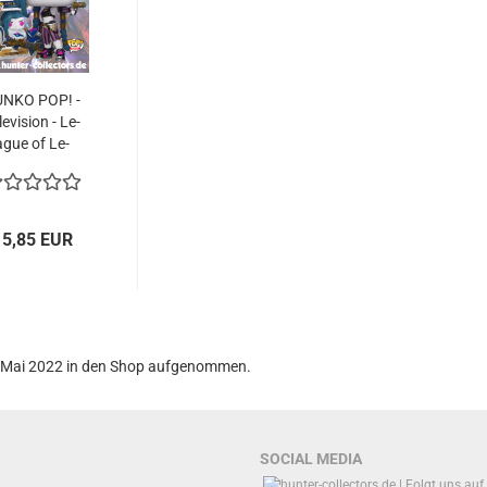
UNKO POP! -
le­vi­si­on - Le­
ague of Le­
gends...
15,85 EUR
0. Mai 2022 in den Shop aufgenommen.
SOCIAL MEDIA