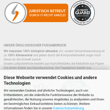
UNSER ÖKOLOGISCHER FUSSABDRUCK
Wir verpacken 100% biologisch abbaubar
, d.h. unsere Versandverpackung ist
zu
100% Klimaneutral
und geben durch die Kompostierbarkeit sogar noch
etwas an die Umwelt zurück.
Unsere Luftpolsterfolie besteht aus Kartoffelstärke, die Klebefolie aus Papier
mit einem Kleber aus Naturkautschuk. Der Pappkarton beseht aus
einwandigem Papier oder wiederverwendeten Kartons, die sich, ebenso wie
Füllmaterial, bereits im Kreislauf befinden.
Diese Webseite verwendet Cookies und andere
Technologien
Wir verwenden Cookies und ähnliche Technologien, auch von
Drittanbietern, um die ordentliche Funktionsweise der Website zu
gewährleisten, die Nutzung unseres Angebotes zu analysieren und Ihnen
ein bestmögliches Einkaufserlebnis bieten zu können. Weitere
Informationen finden Sie in unserer
Datenschutzerklärung
.