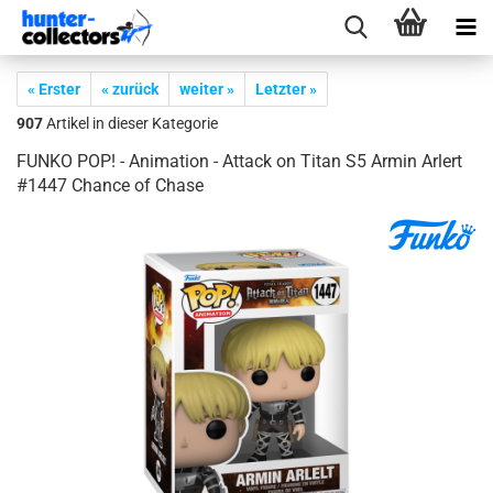
« Erster
« zurück
weiter »
Letzter »
907
Artikel in dieser Kategorie
FUNKO POP! - Ani­ma­ti­on - At­tack on Titan S5 Armin Ar­lert
#1447 Chan­ce of Chase