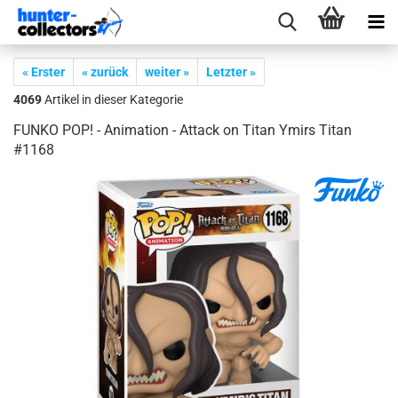
« Erster
« zurück
weiter »
Letzter »
4069
Artikel in dieser Kategorie
FUNKO POP! - Ani­ma­ti­on - At­tack on Titan Ymirs Titan
#1168