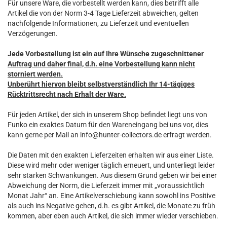
Für unsere Ware, die vorbestellt werden kann, dies betrifft alle
Artikel die von der Norm 3-4 Tage Lieferzeit abweichen, gelten
nachfolgende Informationen, zu Lieferzeit und eventuellen
Verzögerungen.
Jede Vorbestellung ist ein auf Ihre Wünsche zugeschnittener
Auftrag und daher final, d.h. eine Vorbestellung kann nicht
storniert werden.
Unberührt hiervon bleibt selbstverständlich Ihr 14-tägiges
Rücktrittsrecht nach Erhalt der Ware.
Für jeden Artikel, der sich in unserem Shop befindet liegt uns von
Funko ein exaktes Datum für den Wareneingang bei uns vor, dies
kann gerne per Mail an info@hunter-collectors.de erfragt werden.
Die Daten mit den exakten Lieferzeiten erhalten wir aus einer Liste.
Diese wird mehr oder weniger täglich erneuert, und unterliegt leider
sehr starken Schwankungen. Aus diesem Grund geben wir bei einer
Abweichung der Norm, die Lieferzeit immer mit „voraussichtlich
Monat Jahr“ an. Eine Artikelverschiebung kann sowohl ins Positive
als auch ins Negative gehen, d.h. es gibt Artikel, die Monate zu früh
kommen, aber eben auch Artikel, die sich immer wieder verschieben.