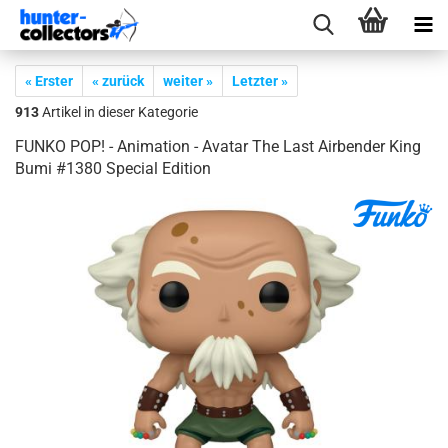
« Erster
« zurück
weiter »
Letzter »
913
Artikel in dieser Kategorie
FUNKO POP! - Ani­ma­ti­on - Ava­tar The Last Air­ben­der King
Bumi #1380 Spe­cial Edi­ti­on