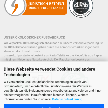
UNSER ÖKOLOGISCHER FUSSABDRUCK
Wir verpacken 100% biologisch abbaubar
, d.h. unsere Versandverpackung ist
zu
100% Klimaneutral
und geben durch die Kompostierbarkeit sogar noch
etwas an die Umwelt zurück.
Unsere Luftpolsterfolie besteht aus Kartoffelstärke, die Klebefolie aus Papier
mit einem Kleber aus Naturkautschuk. Der Pappkarton beseht aus
einwandigem Papier oder wiederverwendeten Kartons, die sich, ebenso wie
Füllmaterial, bereits im Kreislauf befinden.
Diese Webseite verwendet Cookies und andere
Technologien
Wir verwenden Cookies und ähnliche Technologien, auch von
Drittanbietern, um die ordentliche Funktionsweise der Website zu
gewährleisten, die Nutzung unseres Angebotes zu analysieren und Ihnen
ein bestmögliches Einkaufserlebnis bieten zu können. Weitere
Informationen finden Sie in unserer
Datenschutzerklärung
.