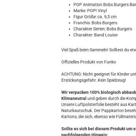
Hobbit
POP Animation Bobs Burgers Ba
Icon
Marke: POP! Vinyl
MARVEL
Figur Größe: ca. 9,5 cm
Franchis: Bobs Burgers
Movie
Charakter Serien: Bobs Burgers
Music
Charakter: Band Louise
Sports
STAR WARS
Viel Spaß beim Sammeln! Solltest du et
Television
Offizielles Produkt von Funko
ACHTUNG: Nicht geeignet für Kinder unte
Erstickungsgefahr. Kein Spielzeug!
Wir verpacken 100% biologisch abbau
Klimaneutral
und geben durch die Komp
Unsere Luftpolsterfolie besteht aus Kart
Naturkautschuk. Der Pappkarton beseh
Kartons, die sich, ebenso wie Füllmateria
Sollte es sich bei diesem Produkt um e
nachfolgenden Hinweis: