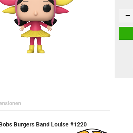
ne Toys
AL Subjects
rkshop
andere Hersteller
ensionen
Bobs Burgers Band Louise #1220