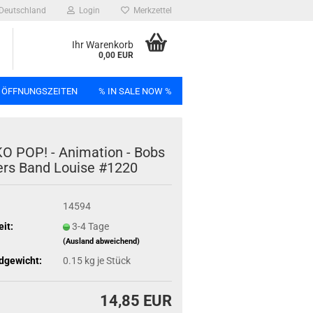
Deutschland
Login
Merkzettel
Ihr Warenkorb
0,00 EUR
 ÖFFNUNGSZEITEN
% IN SALE NOW %
n
 POP! - Ani­ma­ti­on - Bobs
ers Band Loui­se #1220
14594
Bag
eit:
3-4 Tage
(Ausland abweichend)
dgewicht:
0.15
kg je Stück
14,85 EUR