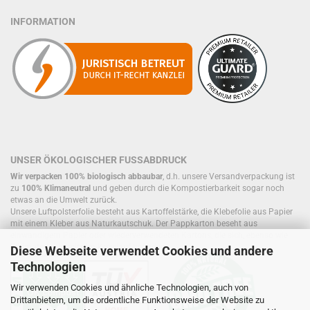
INFORMATION
UNSER ÖKOLOGISCHER FUSSABDRUCK
Wir verpacken 100% biologisch abbaubar
, d.h. unsere Versandverpackung ist
zu
100% Klimaneutral
und geben durch die Kompostierbarkeit sogar noch
etwas an die Umwelt zurück.
Unsere Luftpolsterfolie besteht aus Kartoffelstärke, die Klebefolie aus Papier
mit einem Kleber aus Naturkautschuk. Der Pappkarton beseht aus
einwandigem Papier oder wiederverwendeten Kartons, die sich, ebenso wie
Füllmaterial, bereits im Kreislauf befinden.
Diese Webseite verwendet Cookies und andere
Technologien
Wir verwenden Cookies und ähnliche Technologien, auch von
Drittanbietern, um die ordentliche Funktionsweise der Website zu