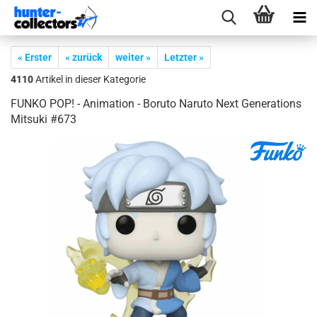
« Erster
« zurück
weiter »
Letzter »
4110
Artikel in dieser Kategorie
FUNKO POP! - Ani­ma­ti­on - Bo­ruto Na­ruto Next Ge­nera­ti­ons
Mit­suki #673