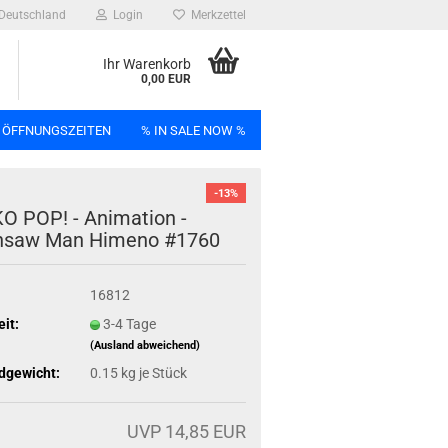
Deutschland
Login
Merkzettel
Ihr Warenkorb
0,00 EUR
 ÖFFNUNGSZEITEN
% IN SALE NOW %
-13%
n
 POP! - Ani­ma­ti­on -
n­saw Man Hi­me­no #1760
16812
Bag
eit:
3-4 Tage
(Ausland abweichend)
dgewicht:
0.15
kg je Stück
UVP 14,85 EUR