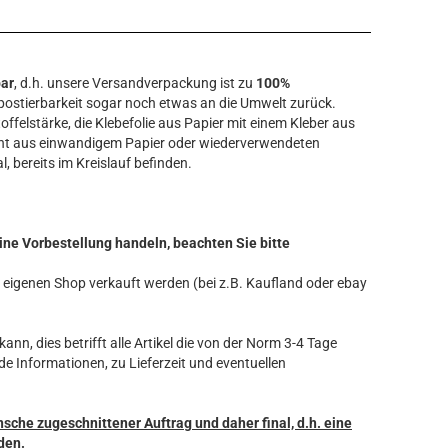
bar
, d.h. unsere Versandverpackung ist zu
100%
ostierbarkeit sogar noch etwas an die Umwelt zurück.
offelstärke, die Klebefolie aus Papier mit einem Kleber aus
ht aus einwandigem Papier oder wiederverwendeten
l, bereits im Kreislauf befinden.
ine Vorbestellung handeln, beachten Sie bitte
ren eigenen Shop verkauft werden (bei z.B. Kaufland oder ebay
ann, dies betrifft alle Artikel die von der Norm 3-4 Tage
de Informationen, zu Lieferzeit und eventuellen
nsche zugeschnittener Auftrag und daher final, d.h. eine
den.