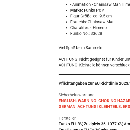
Hobbit
- Animation - Chainsaw Man Hi
Icon
Marke: Funko POP
MARVEL
Figur Größe: ca. 9.5 cm
Franchis: Chainsaw Man
Movie
Charakter: - Himeno
Music
Funko No.: 83628
Sports
STAR WARS
Viel Spaß beim Sammeln!
Television
ACHTUNG: Nicht geeignet für Kinder unt
ACHTUNG: Kleinteile können verschluck
Pflichtangaben zur EU Richtlinie 202
Sicherheitswarnung
ENGLISH: WARNING: CHOKING HAZARD. S
GERMAN: ACHTUNG! KLEINTEILE. E
Hersteller
Funko EU, BV, Zuidplein 36, 1077 XV, A
Email supportEMEA@funko.com