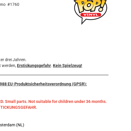
meno #1760
er drei Jahren.
t werden,
Erstickungsgefahr
.
Kein Spielzeug!
3/988 EU-Produktsicherheitsverordnung (GPSR):
mall parts. Not suitable for children under 36 months.
RSTICKUNGSGEFAHR.
msterdam (NL)