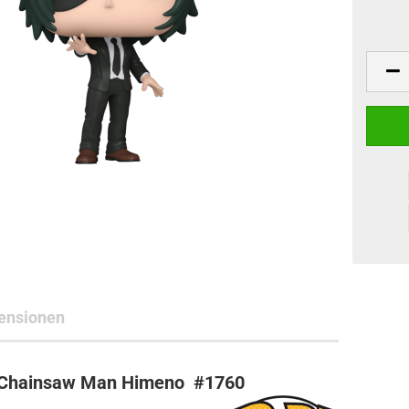
ne Toys
AL Subjects
rkshop
andere Hersteller
ensionen
- Chainsaw Man Himeno #1760