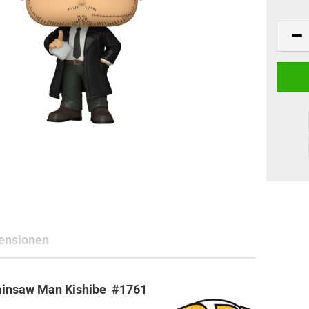
ne Toys
AL Subjects
rkshop
andere Hersteller
ensionen
ainsaw Man Kishibe #1761