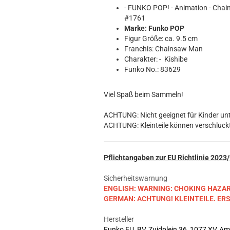
Hobbit
- FUNKO POP! - Animation - Cha
Icon
#1761
MARVEL
Marke: Funko POP
Figur Größe: ca. 9.5 cm
Movie
Franchis: Chainsaw Man
Music
Charakter: - Kishibe
Sports
Funko No.: 83629
STAR WARS
Television
Viel Spaß beim Sammeln!
ACHTUNG: Nicht geeignet für Kinder unt
ACHTUNG: Kleinteile können verschluck
Pflichtangaben zur EU Richtlinie 202
Sicherheitswarnung
ENGLISH: WARNING: CHOKING HAZARD. S
GERMAN: ACHTUNG! KLEINTEILE. E
Hersteller
Funko EU, BV, Zuidplein 36, 1077 XV, A