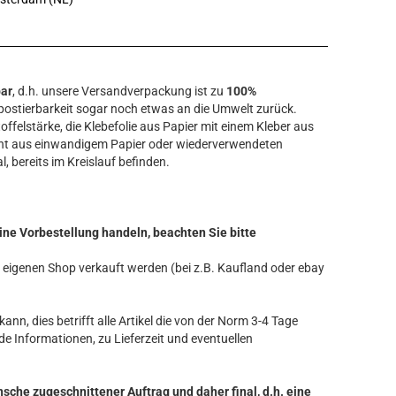
bar
, d.h. unsere Versandverpackung ist zu
100%
ostierbarkeit sogar noch etwas an die Umwelt zurück.
offelstärke, die Klebefolie aus Papier mit einem Kleber aus
ht aus einwandigem Papier oder wiederverwendeten
l, bereits im Kreislauf befinden.
ine Vorbestellung handeln, beachten Sie bitte
ren eigenen Shop verkauft werden (bei z.B. Kaufland oder ebay
ann, dies betrifft alle Artikel die von der Norm 3-4 Tage
de Informationen, zu Lieferzeit und eventuellen
nsche zugeschnittener Auftrag und daher final, d.h. eine