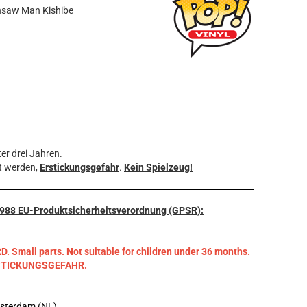
insaw Man Kishibe
er drei Jahren.
t werden,
Erstickungsgefahr
.
Kein Spielzeug!
3/988 EU-Produktsicherheitsverordnung (GPSR):
mall parts. Not suitable for children under 36 months.
RSTICKUNGSGEFAHR.
msterdam (NL)