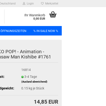
Deutschland
Login
Merkzettel
Ihr Warenkorb
0,00 EUR
 ÖFFNUNGSZEITEN
% IN SALE NOW %
n
 POP! - Ani­ma­ti­on -
­saw Man Kis­hi­be #1761
16814
Bag
eit:
3-4 Tage
(Ausland abweichend)
dgewicht:
0.15
kg je Stück
14,85 EUR