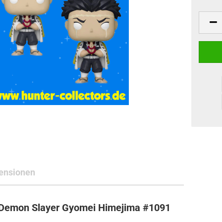
ne Toys
AL Subjects
rkshop
andere Hersteller
ensionen
 Demon Slayer Gyomei Himejima #1091