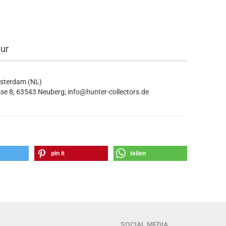
eur
msterdam (NL)
se 8, 63543 Neuberg; info@hunter-collectors.de
pin it
teilen
SOCIAL MEDIA