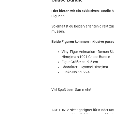
Hobbit
Icon
Hier bieten wir ein exklusives Bundle
b
MARVEL
Figur
an.
Movie
So erhältst du beide Varianten direkt z
Music
müssen.
Sports
STAR WARS
Beide Figuren kommen inklusive pass
Television
Vinyl Figur Animation - Demon S
Himejima #1091 Chase Bundle
Figur Größe: ca. 9.5 cm
Charakter: - Gyomei Himejima
Funko No.: 60294
Viel Spaß beim Sammeln!
ACHTUNG: Nicht geeignet für Kinder unt