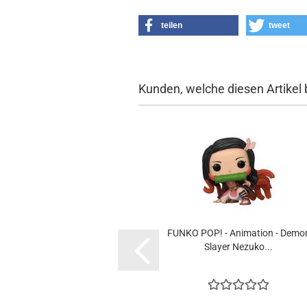
teilen
tweet
Kunden, welche diesen Artikel 
FUNKO POP! - Ani­ma­ti­on - Demo
Slay­er Ne­zu­ko...