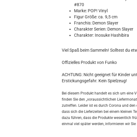
Hobbit
#870
Icon
Marke: POP! Vinyl
MARVEL
Figur Größe: ca. 9,5 cm
Franchis: Demon Slayer
Movie
Charakter Serien: Demon Slayer
Music
Charakter: Inosuke Hashibira
Sports
STAR WARS
Viel Spaß beim Sammeln! Solltest du et
Television
Offizielles Produkt von Funko
ACHTUNG: Nicht geeignet für Kinder unte
Erstickungsgefahr. Kein Spielzeug!
Bei diesem Produkt handelt es sich um eine V
finden Sie den „voraussichtlichen Liefermonat“
zutreffen. Leider ist es durch Corona und d
dass sich die Lieferzeiten bei einem kleinen 
dazu führen, dass die Produkte wesentlich früh
einmal viel später werden, informieren wir Sie