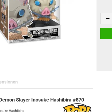
ne Toys
AL Subjects
rkshop
andere Hersteller
ensionen
Demon Slayer Inosuke Hashibira #870
osuke Hashibira