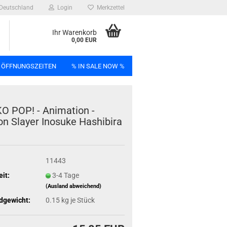
Deutschland
Login
Merkzettel
Ihr Warenkorb
0,00 EUR
 ÖFFNUNGSZEITEN
% IN SALE NOW %
n
 POP! - Ani­ma­ti­on -
 Slay­er Ino­suke Ha­shi­bi­ra
Bag
11443
eit:
3-4 Tage
(Ausland abweichend)
dgewicht:
0.15
kg je Stück