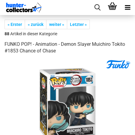
« Erster
« zurück
weiter »
Letzter »
88
Artikel in dieser Kategorie
FUNKO POP! - Ani­ma­ti­on - Demon Slay­er Mui­chi­ro To­ki­to
#1853 Chan­ce of Chase