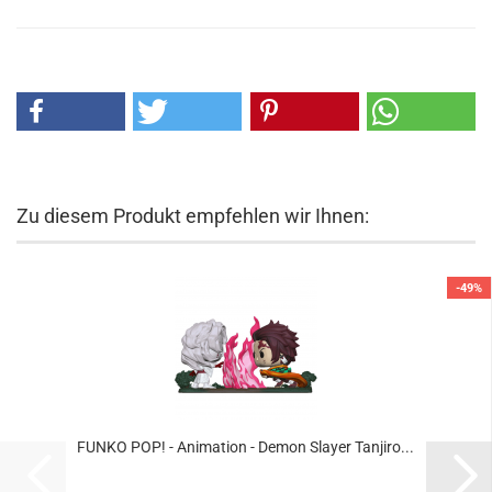
Zu diesem Produkt empfehlen wir Ihnen:
-49%
FUNKO POP! - Ani­ma­ti­on - Demon Slay­er Tan­ji­ro...