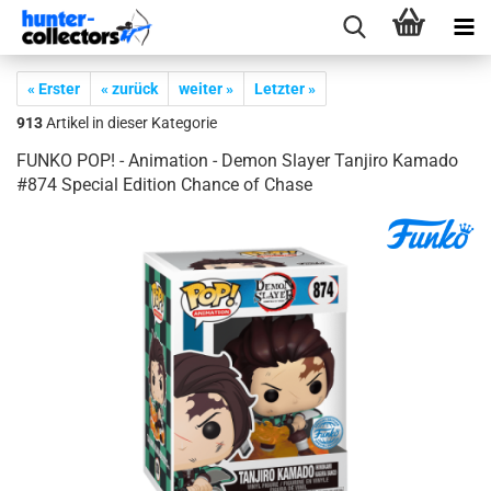
« Erster
« zurück
weiter »
Letzter »
913
Artikel in dieser Kategorie
FUNKO POP! - Ani­ma­ti­on - Demon Slay­er Tan­ji­ro Ka­ma­do
#874 Spe­cial Edi­ti­on Chan­ce of Chase