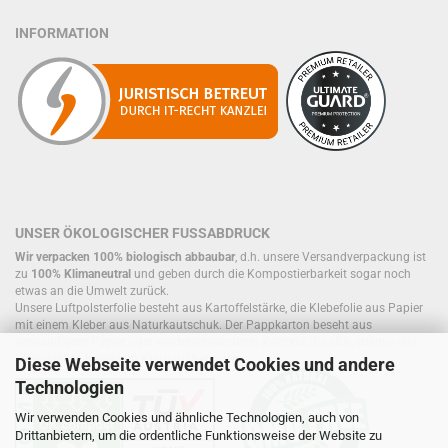
INFORMATION
UNSER ÖKOLOGISCHER FUSSABDRUCK
Wir verpacken 100% biologisch abbaubar
, d.h. unsere Versandverpackung ist
zu
100% Klimaneutral
und geben durch die Kompostierbarkeit sogar noch
etwas an die Umwelt zurück.
Unsere Luftpolsterfolie besteht aus Kartoffelstärke, die Klebefolie aus Papier
mit einem Kleber aus Naturkautschuk. Der Pappkarton beseht aus
einwandigem Papier oder wiederverwendeten Kartons, die sich, ebenso wie
Füllmaterial, bereits im Kreislauf befinden.
Diese Webseite verwendet Cookies und andere
Technologien
Wir verwenden Cookies und ähnliche Technologien, auch von
Drittanbietern, um die ordentliche Funktionsweise der Website zu