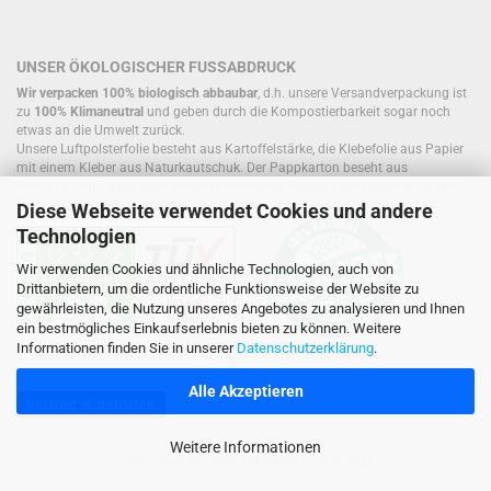
UNSER ÖKOLOGISCHER FUSSABDRUCK
Wir verpacken 100% biologisch abbaubar
, d.h. unsere Versandverpackung ist
zu
100% Klimaneutral
und geben durch die Kompostierbarkeit sogar noch
etwas an die Umwelt zurück.
Unsere Luftpolsterfolie besteht aus Kartoffelstärke, die Klebefolie aus Papier
mit einem Kleber aus Naturkautschuk. Der Pappkarton beseht aus
einwandigem Papier oder wiederverwendeten Kartons, die sich, ebenso wie
Füllmaterial, bereits im Kreislauf befinden.
Diese Webseite verwendet Cookies und andere
Technologien
Wir verwenden Cookies und ähnliche Technologien, auch von
Drittanbietern, um die ordentliche Funktionsweise der Website zu
gewährleisten, die Nutzung unseres Angebotes zu analysieren und Ihnen
ein bestmögliches Einkaufserlebnis bieten zu können. Weitere
Informationen finden Sie in unserer
Datenschutzerklärung
.
Alle Akzeptieren
Vertrag widerrufen
Weitere Informationen
Onlineshop erstellen
mit Gambio.de © 2026