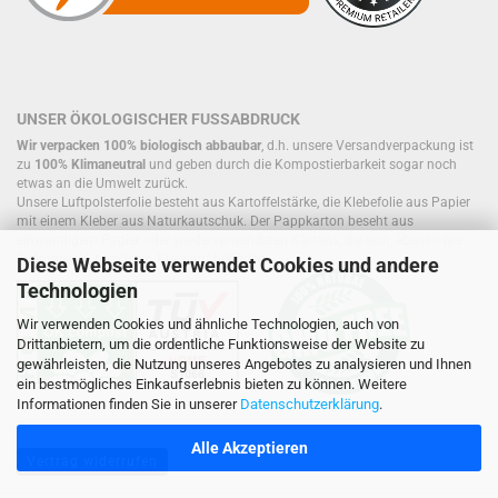
UNSER ÖKOLOGISCHER FUSSABDRUCK
Wir verpacken 100% biologisch abbaubar
, d.h. unsere Versandverpackung ist
zu
100% Klimaneutral
und geben durch die Kompostierbarkeit sogar noch
etwas an die Umwelt zurück.
Unsere Luftpolsterfolie besteht aus Kartoffelstärke, die Klebefolie aus Papier
mit einem Kleber aus Naturkautschuk. Der Pappkarton beseht aus
einwandigem Papier oder wiederverwendeten Kartons, die sich, ebenso wie
Füllmaterial, bereits im Kreislauf befinden.
Diese Webseite verwendet Cookies und andere
Technologien
Wir verwenden Cookies und ähnliche Technologien, auch von
Drittanbietern, um die ordentliche Funktionsweise der Website zu
gewährleisten, die Nutzung unseres Angebotes zu analysieren und Ihnen
ein bestmögliches Einkaufserlebnis bieten zu können. Weitere
Informationen finden Sie in unserer
Datenschutzerklärung
.
Alle Akzeptieren
Vertrag widerrufen