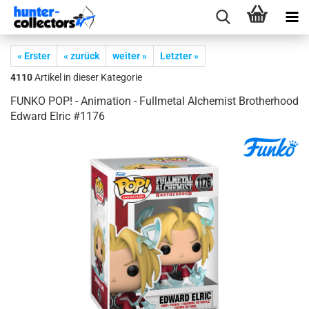
« Erster
« zurück
weiter »
Letzter »
4110
Artikel in dieser Kategorie
FUNKO POP! - Ani­ma­ti­on - Full­me­tal Al­che­mist Bro­ther­hood
Ed­ward Elric #1176