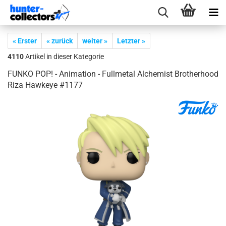
« Erster
« zurück
weiter »
Letzter »
4110
Artikel in dieser Kategorie
FUNKO POP! - Ani­ma­ti­on - Full­me­tal Al­che­mist Bro­ther­hood
Riza Hawkeye #1177