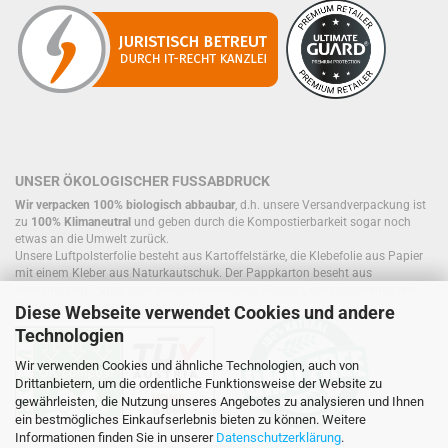
UNSER ÖKOLOGISCHER FUSSABDRUCK
Wir verpacken 100% biologisch abbaubar
, d.h. unsere Versandverpackung ist
zu
100% Klimaneutral
und geben durch die Kompostierbarkeit sogar noch
etwas an die Umwelt zurück.
Unsere Luftpolsterfolie besteht aus Kartoffelstärke, die Klebefolie aus Papier
mit einem Kleber aus Naturkautschuk. Der Pappkarton beseht aus
einwandigem Papier oder wiederverwendeten Kartons, die sich, ebenso wie
Füllmaterial, bereits im Kreislauf befinden.
Diese Webseite verwendet Cookies und andere
Technologien
Wir verwenden Cookies und ähnliche Technologien, auch von
Drittanbietern, um die ordentliche Funktionsweise der Website zu
gewährleisten, die Nutzung unseres Angebotes zu analysieren und Ihnen
ein bestmögliches Einkaufserlebnis bieten zu können. Weitere
Informationen finden Sie in unserer
Datenschutzerklärung
.