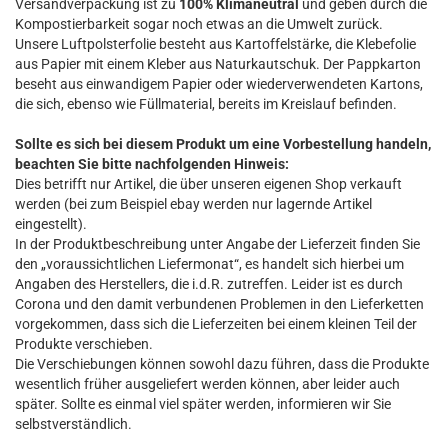
Versandverpackung ist zu
100% Klimaneutral
und geben durch die
Kompostierbarkeit sogar noch etwas an die Umwelt zurück.
Unsere Luftpolsterfolie besteht aus Kartoffelstärke, die Klebefolie
aus Papier mit einem Kleber aus Naturkautschuk. Der Pappkarton
beseht aus einwandigem Papier oder wiederverwendeten Kartons,
die sich, ebenso wie Füllmaterial, bereits im Kreislauf befinden.
Sollte es sich bei diesem Produkt um eine Vorbestellung handeln,
beachten Sie bitte nachfolgenden Hinweis:
Dies betrifft nur Artikel, die über unseren eigenen Shop verkauft
werden (bei zum Beispiel ebay werden nur lagernde Artikel
eingestellt).
In der Produktbeschreibung unter Angabe der Lieferzeit finden Sie
den „voraussichtlichen Liefermonat“, es handelt sich hierbei um
Angaben des Herstellers, die i.d.R. zutreffen. Leider ist es durch
Corona und den damit verbundenen Problemen in den Lieferketten
vorgekommen, dass sich die Lieferzeiten bei einem kleinen Teil der
Produkte verschieben.
Die Verschiebungen können sowohl dazu führen, dass die Produkte
wesentlich früher ausgeliefert werden können, aber leider auch
später. Sollte es einmal viel später werden, informieren wir Sie
selbstverständlich.