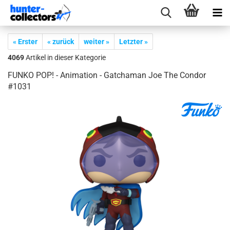
« Erster
« zurück
weiter »
Letzter »
4069
Artikel in dieser Kategorie
FUNKO POP! - Ani­ma­ti­on - Gatcha­man Joe The Con­dor
#1031