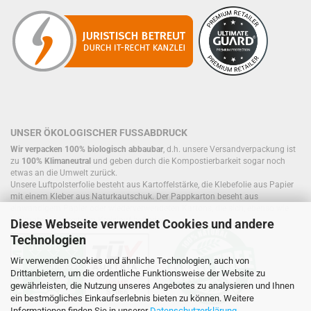
UNSER ÖKOLOGISCHER FUSSABDRUCK
Wir verpacken 100% biologisch abbaubar
, d.h. unsere Versandverpackung ist
zu
100% Klimaneutral
und geben durch die Kompostierbarkeit sogar noch
etwas an die Umwelt zurück.
Unsere Luftpolsterfolie besteht aus Kartoffelstärke, die Klebefolie aus Papier
mit einem Kleber aus Naturkautschuk. Der Pappkarton beseht aus
einwandigem Papier oder wiederverwendeten Kartons, die sich, ebenso wie
Füllmaterial, bereits im Kreislauf befinden.
Diese Webseite verwendet Cookies und andere
Technologien
Wir verwenden Cookies und ähnliche Technologien, auch von
Drittanbietern, um die ordentliche Funktionsweise der Website zu
gewährleisten, die Nutzung unseres Angebotes zu analysieren und Ihnen
ein bestmögliches Einkaufserlebnis bieten zu können. Weitere
Informationen finden Sie in unserer
Datenschutzerklärung
.