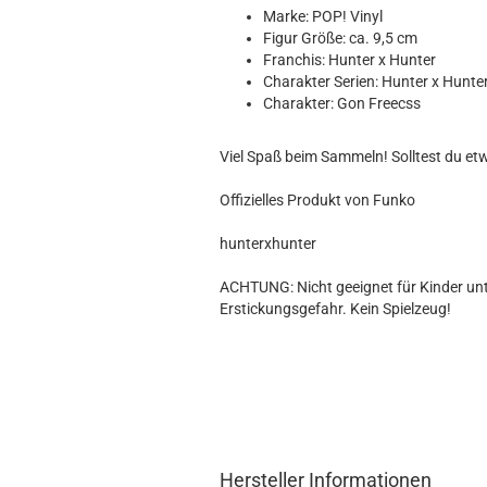
Hobbit
Marke: POP! Vinyl
Icon
Figur Größe: ca. 9,5 cm
MARVEL
Franchis: Hunter x Hunter
Charakter Serien: Hunter x Hunte
Movie
Charakter: Gon Freecss
Music
Sports
Viel Spaß beim Sammeln! Solltest du et
STAR WARS
Television
Offizielles Produkt von Funko
hunterxhunter
ACHTUNG: Nicht geeignet für Kinder unte
Erstickungsgefahr. Kein Spielzeug!
Hersteller Informationen