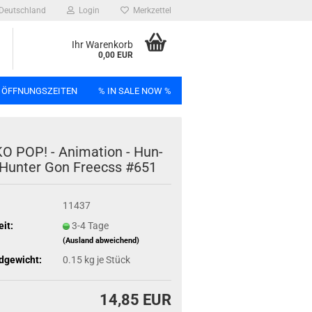
Deutschland
Login
Merkzettel
Ihr Warenkorb
0,00 EUR
 ÖFFNUNGSZEITEN
% IN SALE NOW %
n
 POP! - Ani­ma­ti­on - Hun­
 Hun­ter Gon Freecss #651
11437
Bag
eit:
3-4 Tage
(Ausland abweichend)
dgewicht:
0.15
kg je Stück
14,85 EUR