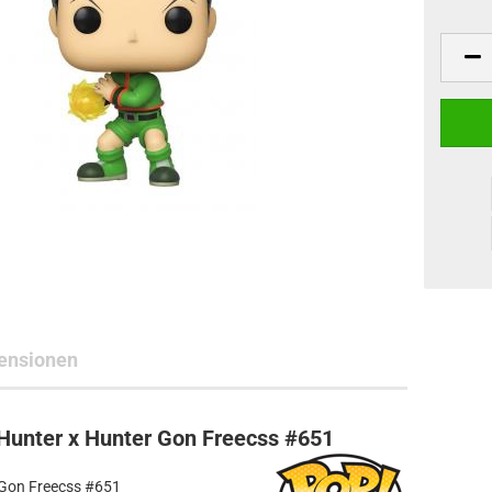
ne Toys
AL Subjects
rkshop
andere Hersteller
ensionen
Hunter x Hunter Gon Freecss #651
 Gon Freecss #651