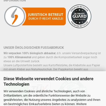
INFORMATION
UNSER ÖKOLOGISCHER FUSSABDRUCK
Wir verpacken 100% biologisch abbaubar
, d.h. unsere Versandverpackung ist
zu
100% Klimaneutral
und geben durch die Kompostierbarkeit sogar noch
etwas an die Umwelt zurück.
Unsere Luftpolsterfolie besteht aus Kartoffelstärke, die Klebefolie aus Papier
mit einem Kleber aus Naturkautschuk. Der Pappkarton beseht aus
einwandigem Papier oder wiederverwendeten Kartons, die sich, ebenso wie
Füllmaterial, bereits im Kreislauf befinden.
Diese Webseite verwendet Cookies und andere
Technologien
Wir verwenden Cookies und ähnliche Technologien, auch von
Drittanbietern, um die ordentliche Funktionsweise der Website zu
gewährleisten, die Nutzung unseres Angebotes zu analysieren und Ihnen
ein bestmögliches Einkaufserlebnis bieten zu können. Weitere