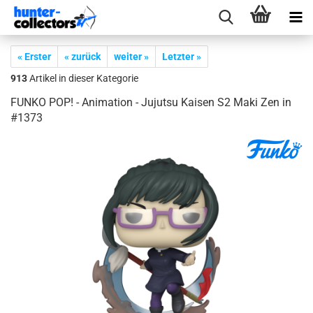
« Erster
« zurück
weiter »
Letzter »
913
Artikel in dieser Kategorie
FUNKO POP! - Ani­ma­ti­on - Ju­jutsu Kai­sen S2 Maki Zen in
#1373