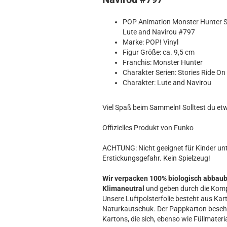
Hobbit
Icon
POP Animation Monster Hunter S
MARVEL
Lute and Navirou #797
Movie
Marke: POP! Vinyl
Figur Größe: ca. 9,5 cm
Music
Franchis: Monster Hunter
Sports
Charakter Serien: Stories Ride On
STAR WARS
Charakter: Lute and Navirou
Television
Viel Spaß beim Sammeln! Solltest du et
Offizielles Produkt von Funko
ACHTUNG: Nicht geeignet für Kinder unte
Erstickungsgefahr. Kein Spielzeug!
Wir verpacken 100% biologisch abbau
Klimaneutral
und geben durch die Komp
Unsere Luftpolsterfolie besteht aus Kart
Naturkautschuk. Der Pappkarton beseh
Kartons, die sich, ebenso wie Füllmateria