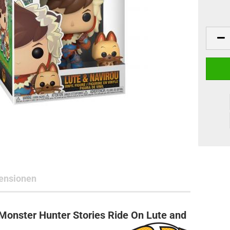
ne Toys
AL Subjects
rkshop
andere Hersteller
ensionen
Monster Hunter Stories Ride On Lute and