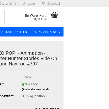
Deutschland
Login
Merkzettel
Ihr Warenkorb
0,00 EUR
 ÖFFNUNGSZEITEN
% IN SALE NOW %
n
 POP! - Ani­ma­ti­on -
ter Hun­ter Sto­ries Ride On
and Na­vi­rou #797
Bag
12969
eit:
3-4 Tage
(Ausland abweichend)
dgewicht:
0.15
kg je Stück