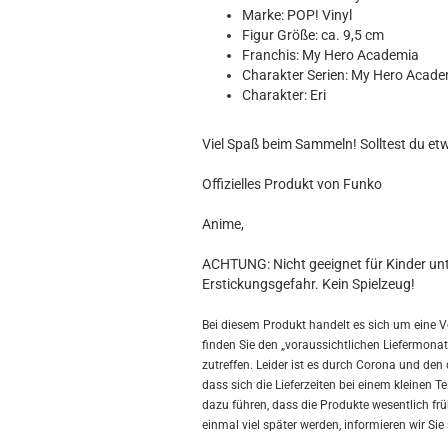
Hobbit
Marke: POP! Vinyl
Icon
Figur Größe: ca. 9,5 cm
MARVEL
Franchis: My Hero Academia
Charakter Serien: My Hero Acad
Movie
Charakter: Eri
Music
Sports
Viel Spaß beim Sammeln! Solltest du et
STAR WARS
Television
Offizielles Produkt von Funko
Anime,
ACHTUNG: Nicht geeignet für Kinder unte
Erstickungsgefahr. Kein Spielzeug!
Bei diesem Produkt handelt es sich um eine V
finden Sie den „voraussichtlichen Liefermonat“
zutreffen. Leider ist es durch Corona und d
dass sich die Lieferzeiten bei einem kleinen 
dazu führen, dass die Produkte wesentlich früh
einmal viel später werden, informieren wir Sie