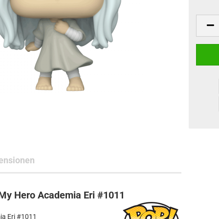
ne Toys
AL Subjects
rkshop
andere Hersteller
ensionen
My Hero Academia Eri #1011
a Eri #1011