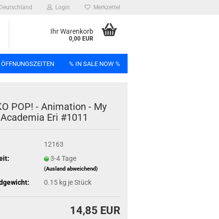
Deutschland
Login
Merkzettel
Ihr Warenkorb
0,00 EUR
 ÖFFNUNGSZEITEN
% IN SALE NOW %
n
 POP! - Ani­ma­ti­on - My
Aca­de­mia Eri #1011
12163
Bag
eit:
3-4 Tage
(Ausland abweichend)
dgewicht:
0.15
kg je Stück
14,85 EUR