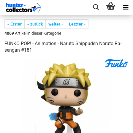
« Erster
« zurück
weiter »
Letzter »
4069
Artikel in dieser Kategorie
FUNKO POP! - Ani­ma­ti­on - Na­ruto Ship­pu­den Na­ruto Ra­
sen­gan #181