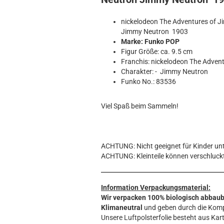
Hobbit
Icon
nickelodeon The Adventures of 
MARVEL
Jimmy Neutron 1903
Movie
Marke: Funko POP
Figur Größe: ca. 9.5 cm
Music
Franchis: nickelodeon The Adven
Sports
Charakter: - Jimmy Neutron
STAR WARS
Funko No.: 83536
Television
Viel Spaß beim Sammeln!
ACHTUNG: Nicht geeignet für Kinder unt
ACHTUNG: Kleinteile können verschluck
Information Verpackungsmaterial:
Wir verpacken 100% biologisch abbau
Klimaneutral
und geben durch die Komp
Unsere Luftpolsterfolie besteht aus Kart