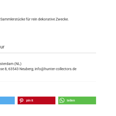
 Sammlerstücke für rein dekorative Zwecke.
eur
msterdam (NL)
se 8, 63543 Neuberg; info@hunter-collectors.de
pin it
teilen