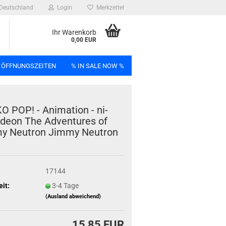
Deutschland
Login
Merkzettel
Ihr Warenkorb
0,00 EUR
 ÖFFNUNGSZEITEN
% IN SALE NOW %
n
 POP! - Ani­ma­ti­on - ni­
ode­on The Ad­ven­tures of
y Neu­tron Jimmy Neu­tron
Bag
17144
eit:
3-4 Tage
(Ausland abweichend)
15,85 EUR