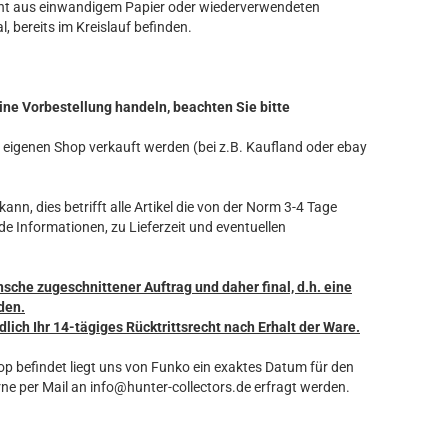
ht aus einwandigem Papier oder wiederverwendeten
l, bereits im Kreislauf befinden.
ine Vorbestellung handeln, beachten Sie bitte
ren eigenen Shop verkauft werden (bei z.B. Kaufland oder ebay
ann, dies betrifft alle Artikel die von der Norm 3-4 Tage
de Informationen, zu Lieferzeit und eventuellen
nsche zugeschnittener Auftrag und daher final, d.h. eine
den.
dlich Ihr 14-tägiges Rücktrittsrecht nach Erhalt der Ware.
hop befindet liegt uns von Funko ein exaktes Datum für den
ne per Mail an info@hunter-collectors.de erfragt werden.