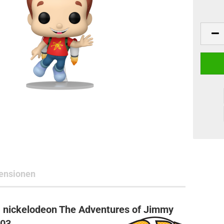
ne Toys
AL Subjects
rkshop
andere Hersteller
ensionen
 nickelodeon The Adventures of Jimmy
903