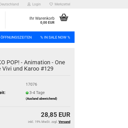
Deutschland
Login
Merkzettel
Ihr Warenkorb
0,00 EUR
 ÖFFNUNGSZEITEN
% IN SALE NOW %
n
 POP! - Ani­ma­ti­on - One
 Vivi und Karoo #129
17076
Bag
eit:
3-4 Tage
(Ausland abweichend)
28,85 EUR
inkl. 19% MwSt. zzgl.
Versand