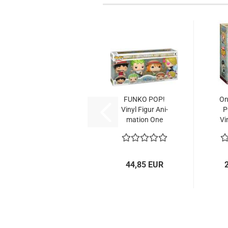
FUNKO POP!
On
Vinyl Figur Ani­
P
ma­ti­on One
Vin
Piece...
44,85 EUR