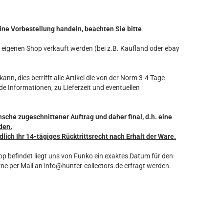
ine Vorbestellung handeln, beachten Sie bitte
ren eigenen Shop verkauft werden (bei z.B. Kaufland oder ebay
ann, dies betrifft alle Artikel die von der Norm 3-4 Tage
de Informationen, zu Lieferzeit und eventuellen
nsche zugeschnittener Auftrag und daher final, d.h. eine
den.
dlich Ihr 14-tägiges Rücktrittsrecht nach Erhalt der Ware.
hop befindet liegt uns von Funko ein exaktes Datum für den
ne per Mail an info@hunter-collectors.de erfragt werden.