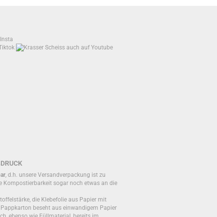
BDRUCK
ar
, d.h. unsere Versandverpackung ist zu
e Kompostierbarkeit sogar noch etwas an die
toffelstärke, die Klebefolie aus Papier mit
r Pappkarton beseht aus einwandigem Papier
ch, ebenso wie Füllmaterial, bereits im