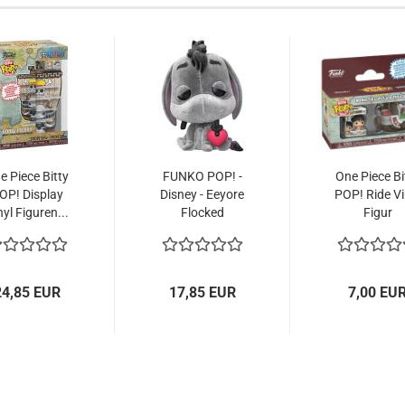
e Piece Bitty
FUNKO POP! -
One Piece Bi
OP! Dis­play
Dis­ney - Eeyo­re
POP! Ride Vi
yl Fi­gu­ren...
Flo­cked
Figur
#1170...
Thousand.
24,85 EUR
17,85 EUR
7,00 EU