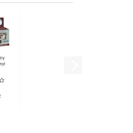
tty
nyl
..
R