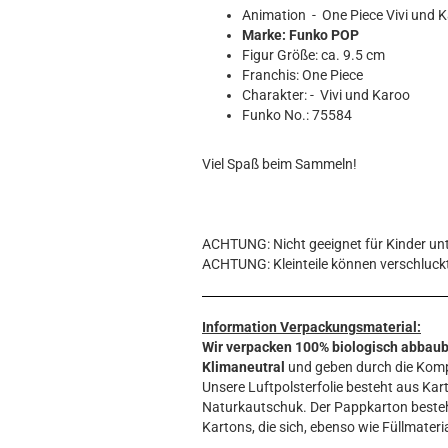
Hobbit
Animation - One Piece Vivi und
Icon
Marke: Funko POP
MARVEL
Figur Größe: ca. 9.5 cm
Franchis: One Piece
Movie
Charakter: - Vivi und Karoo
Music
Funko No.: 75584
Sports
STAR WARS
Viel Spaß beim Sammeln!
Television
ACHTUNG: Nicht geeignet für Kinder unt
ACHTUNG: Kleinteile können verschluck
Information Verpackungsmaterial:
Wir verpacken 100% biologisch abbau
Klimaneutral
und geben durch die Komp
Unsere Luftpolsterfolie besteht aus Kart
Naturkautschuk. Der Pappkarton beste
Kartons, die sich, ebenso wie Füllmateria