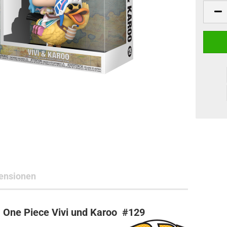
ne Toys
AL Subjects
rkshop
andere Hersteller
ensionen
 One Piece Vivi und Karoo #129