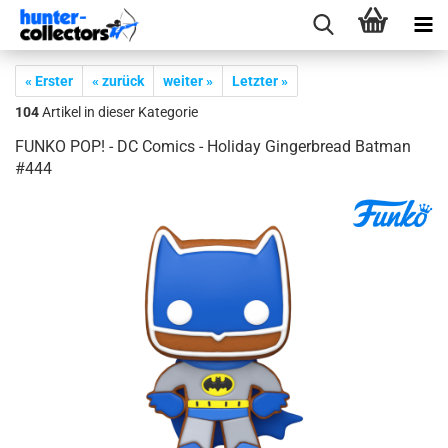
« Erster
« zurück
weiter »
Letzter »
104
Artikel in dieser Kategorie
FUNKO POP! - DC Co­mics - Ho­li­day Gin­ger­bread Bat­man
#444