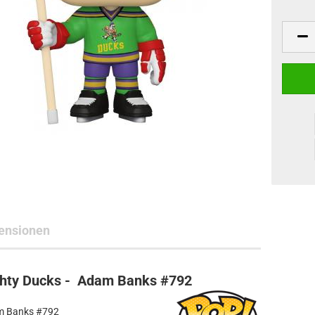
ne Toys
AL Subjects
rkshop
andere Hersteller
ensionen
ghty Ducks - Adam Banks #792
am Banks #792