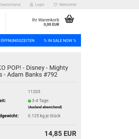
Deutschland
Login
Merkzettel
Ihr Warenkorb
0,00 EUR
 ÖFFNUNGSZEITEN
% IN SALE NOW %
n
 POP! - Dis­ney - Migh­ty
s - Adam Banks #792
11203
Bag
eit:
3-4 Tage
(Ausland abweichend)
dgewicht:
0.125
kg je Stück
14,85 EUR