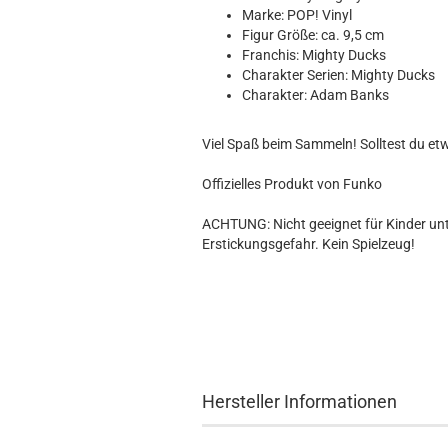
Hobbit
Marke: POP! Vinyl
Icon
Figur Größe: ca. 9,5 cm
MARVEL
Franchis: Mighty Ducks
Charakter Serien: Mighty Ducks
Movie
Charakter: Adam Banks
Music
Sports
Viel Spaß beim Sammeln! Solltest du et
STAR WARS
Television
Offizielles Produkt von Funko
ACHTUNG: Nicht geeignet für Kinder unte
Erstickungsgefahr. Kein Spielzeug!
Hersteller Informationen