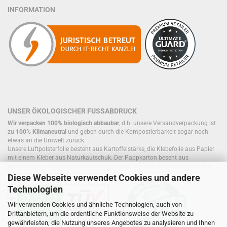
INFORMATION
UNSER ÖKOLOGISCHER FUSSABDRUCK
Wir verpacken 100% biologisch abbaubar
, d.h. unsere Versandverpackung ist
zu
100% Klimaneutral
und geben durch die Kompostierbarkeit sogar noch
etwas an die Umwelt zurück.
Unsere Luftpolsterfolie besteht aus Kartoffelstärke, die Klebefolie aus Papier
mit einem Kleber aus Naturkautschuk. Der Pappkarton beseht aus
einwandigem Papier oder wiederverwendeten Kartons, die sich, ebenso wie
Füllmaterial, bereits im Kreislauf befinden.
Diese Webseite verwendet Cookies und andere
Technologien
Wir verwenden Cookies und ähnliche Technologien, auch von
Drittanbietern, um die ordentliche Funktionsweise der Website zu
gewährleisten, die Nutzung unseres Angebotes zu analysieren und Ihnen