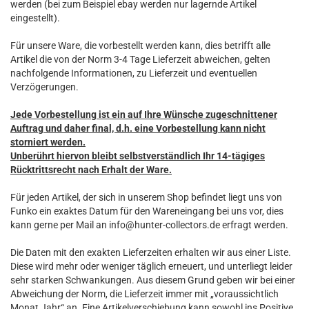
werden (bei zum Beispiel ebay werden nur lagernde Artikel
eingestellt).
Für unsere Ware, die vorbestellt werden kann, dies betrifft alle
Artikel die von der Norm 3-4 Tage Lieferzeit abweichen, gelten
nachfolgende Informationen, zu Lieferzeit und eventuellen
Verzögerungen.
Jede Vorbestellung ist ein auf Ihre Wünsche zugeschnittener
Auftrag und daher final, d.h. eine Vorbestellung kann nicht
storniert werden.
Unberührt hiervon bleibt selbstverständlich Ihr 14-tägiges
Rücktrittsrecht nach Erhalt der Ware.
Für jeden Artikel, der sich in unserem Shop befindet liegt uns von
Funko ein exaktes Datum für den Wareneingang bei uns vor, dies
kann gerne per Mail an info@hunter-collectors.de erfragt werden.
Die Daten mit den exakten Lieferzeiten erhalten wir aus einer Liste.
Diese wird mehr oder weniger täglich erneuert, und unterliegt leider
sehr starken Schwankungen. Aus diesem Grund geben wir bei einer
Abweichung der Norm, die Lieferzeit immer mit „voraussichtlich
Monat Jahr“ an. Eine Artikelverschiebung kann sowohl ins Positive