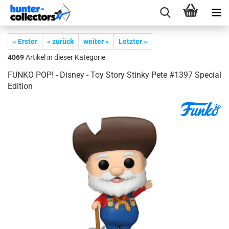
« Erster
« zurück
weiter »
Letzter »
4069
Artikel in dieser Kategorie
FUNKO POP! - Dis­ney - Toy Story Stin­ky Pete #1397 Spe­cial
Edi­ti­on