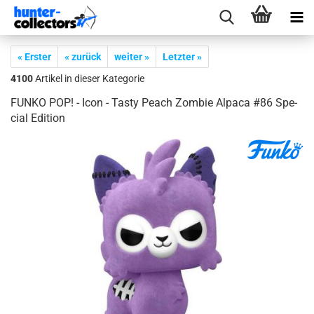
« Erster
« zurück
weiter »
Letzter »
4100
Artikel in dieser Kategorie
FUNKO POP! - Icon - Tasty Peach Zom­bie Al­pa­ca #86 Spe­
cial Edi­ti­on