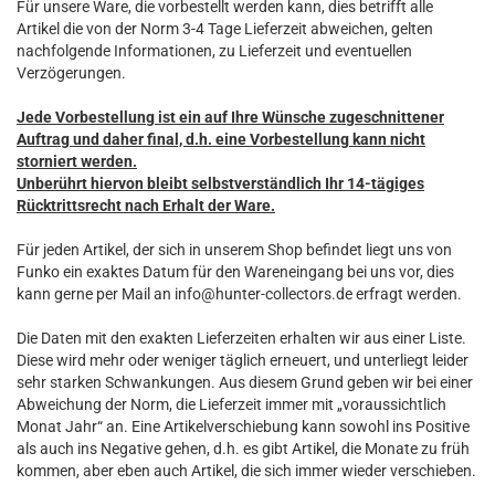
Für unsere Ware, die vorbestellt werden kann, dies betrifft alle
Artikel die von der Norm 3-4 Tage Lieferzeit abweichen, gelten
nachfolgende Informationen, zu Lieferzeit und eventuellen
Verzögerungen.
Jede Vorbestellung ist ein auf Ihre Wünsche zugeschnittener
Auftrag und daher final, d.h. eine Vorbestellung kann nicht
storniert werden.
Unberührt hiervon bleibt selbstverständlich Ihr 14-tägiges
Rücktrittsrecht nach Erhalt der Ware.
Für jeden Artikel, der sich in unserem Shop befindet liegt uns von
Funko ein exaktes Datum für den Wareneingang bei uns vor, dies
kann gerne per Mail an info@hunter-collectors.de erfragt werden.
Die Daten mit den exakten Lieferzeiten erhalten wir aus einer Liste.
Diese wird mehr oder weniger täglich erneuert, und unterliegt leider
sehr starken Schwankungen. Aus diesem Grund geben wir bei einer
Abweichung der Norm, die Lieferzeit immer mit „voraussichtlich
Monat Jahr“ an. Eine Artikelverschiebung kann sowohl ins Positive
als auch ins Negative gehen, d.h. es gibt Artikel, die Monate zu früh
kommen, aber eben auch Artikel, die sich immer wieder verschieben.