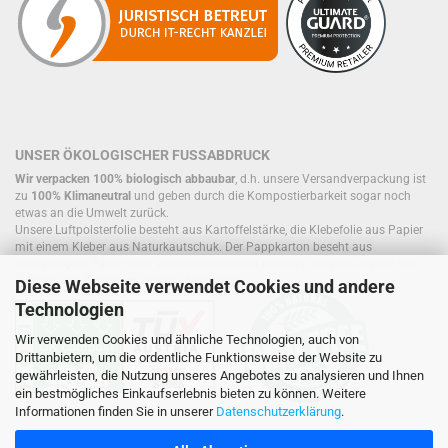
UNSER ÖKOLOGISCHER FUSSABDRUCK
Wir verpacken 100% biologisch abbaubar
, d.h. unsere Versandverpackung ist
zu
100% Klimaneutral
und geben durch die Kompostierbarkeit sogar noch
etwas an die Umwelt zurück.
Unsere Luftpolsterfolie besteht aus Kartoffelstärke, die Klebefolie aus Papier
mit einem Kleber aus Naturkautschuk. Der Pappkarton beseht aus
einwandigem Papier oder wiederverwendeten Kartons, die sich, ebenso wie
Füllmaterial, bereits im Kreislauf befinden.
Diese Webseite verwendet Cookies und andere
Technologien
Wir verwenden Cookies und ähnliche Technologien, auch von
Drittanbietern, um die ordentliche Funktionsweise der Website zu
gewährleisten, die Nutzung unseres Angebotes zu analysieren und Ihnen
ein bestmögliches Einkaufserlebnis bieten zu können. Weitere
Informationen finden Sie in unserer
Datenschutzerklärung
.