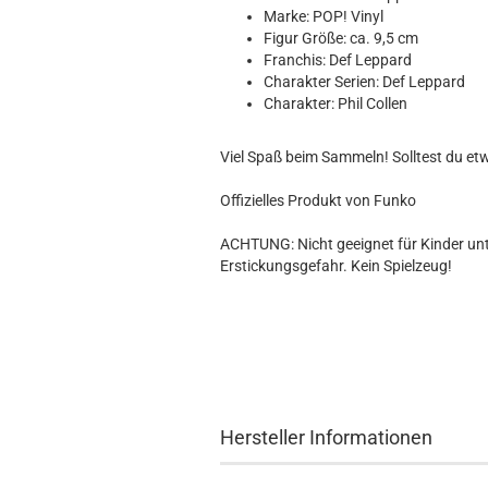
Hobbit
Marke: POP! Vinyl
Icon
Figur Größe: ca. 9,5 cm
MARVEL
Franchis: Def Leppard
Charakter Serien: Def Leppard
Movie
Charakter: Phil Collen
Music
Sports
Viel Spaß beim Sammeln! Solltest du et
STAR WARS
Television
Offizielles Produkt von Funko
ACHTUNG: Nicht geeignet für Kinder unte
Erstickungsgefahr. Kein Spielzeug!
Hersteller Informationen