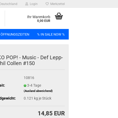
Deutschland
Login
Merkzettel
Ihr Warenkorb
0,00 EUR
 ÖFFNUNGSZEITEN
% IN SALE NOW %
n
O POP! - Music - Def Lepp­
hil Col­len #150
10816
Bag
eit:
3-4 Tage
(Ausland abweichend)
dgewicht:
0.121
kg je Stück
14,85 EUR