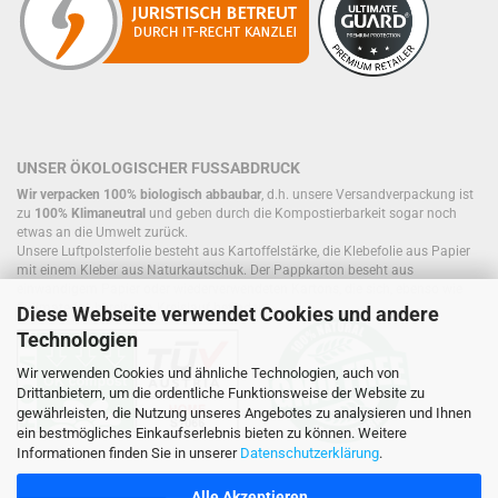
UNSER ÖKOLOGISCHER FUSSABDRUCK
Wir verpacken 100% biologisch abbaubar
, d.h. unsere Versandverpackung ist
zu
100% Klimaneutral
und geben durch die Kompostierbarkeit sogar noch
etwas an die Umwelt zurück.
Unsere Luftpolsterfolie besteht aus Kartoffelstärke, die Klebefolie aus Papier
mit einem Kleber aus Naturkautschuk. Der Pappkarton beseht aus
einwandigem Papier oder wiederverwendeten Kartons, die sich, ebenso wie
Füllmaterial, bereits im Kreislauf befinden.
Diese Webseite verwendet Cookies und andere
Technologien
Wir verwenden Cookies und ähnliche Technologien, auch von
Drittanbietern, um die ordentliche Funktionsweise der Website zu
gewährleisten, die Nutzung unseres Angebotes zu analysieren und Ihnen
ein bestmögliches Einkaufserlebnis bieten zu können. Weitere
Informationen finden Sie in unserer
Datenschutzerklärung
.
Alle Akzeptieren