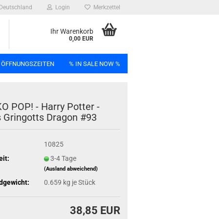
Deutschland
Login
Merkzettel
Ihr Warenkorb
0,00 EUR
 ÖFFNUNGSZEITEN
% IN SALE NOW %
n
 POP! - Harry Pot­ter -
 Grin­gotts Dra­gon #93
10825
Bag
eit:
3-4 Tage
(Ausland abweichend)
dgewicht:
0.659
kg je Stück
38,85 EUR