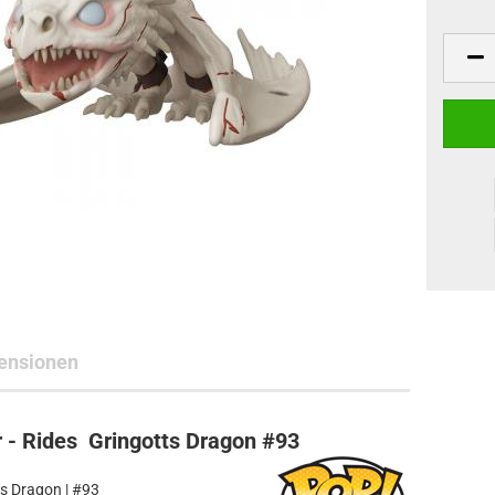
ne Toys
AL Subjects
rkshop
andere Hersteller
ensionen
 - Rides Gringotts Dragon #93
s Dragon | #93