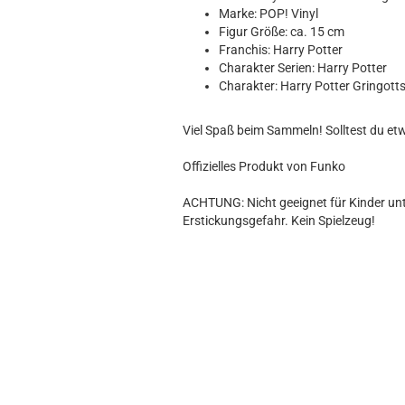
Hobbit
Marke: POP! Vinyl
Icon
Figur Größe: ca. 15 cm
MARVEL
Franchis: Harry Potter
Charakter Serien: Harry Potter
Movie
Charakter: Harry Potter Gringott
Music
Sports
Viel Spaß beim Sammeln! Solltest du et
STAR WARS
Television
Offizielles Produkt von Funko
ACHTUNG: Nicht geeignet für Kinder unte
Erstickungsgefahr. Kein Spielzeug!