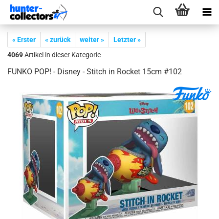
« Erster
« zurück
weiter »
Letzter »
4069
Artikel in dieser Kategorie
FUNKO POP! - Dis­ney - Stitch in Ro­cket 15cm #102