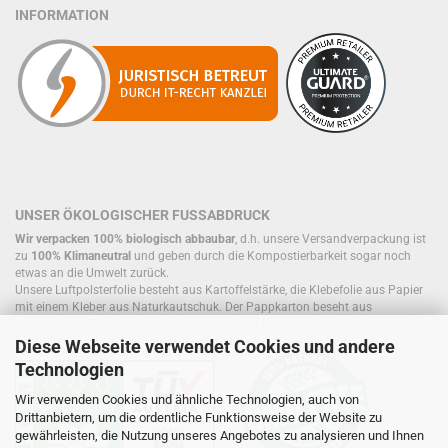
INFORMATION
UNSER ÖKOLOGISCHER FUSSABDRUCK
Wir verpacken 100% biologisch abbaubar
, d.h. unsere Versandverpackung ist
zu
100% Klimaneutral
und geben durch die Kompostierbarkeit sogar noch
etwas an die Umwelt zurück.
Unsere Luftpolsterfolie besteht aus Kartoffelstärke, die Klebefolie aus Papier
mit einem Kleber aus Naturkautschuk. Der Pappkarton beseht aus
einwandigem Papier oder wiederverwendeten Kartons, die sich, ebenso wie
Füllmaterial, bereits im Kreislauf befinden.
Diese Webseite verwendet Cookies und andere
Technologien
Wir verwenden Cookies und ähnliche Technologien, auch von
Drittanbietern, um die ordentliche Funktionsweise der Website zu
gewährleisten, die Nutzung unseres Angebotes zu analysieren und Ihnen