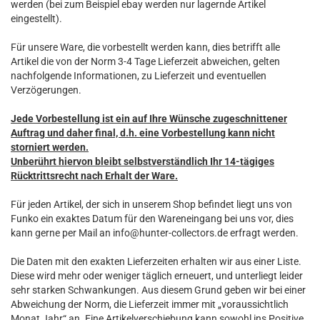
werden (bei zum Beispiel ebay werden nur lagernde Artikel
eingestellt).
Für unsere Ware, die vorbestellt werden kann, dies betrifft alle
Artikel die von der Norm 3-4 Tage Lieferzeit abweichen, gelten
nachfolgende Informationen, zu Lieferzeit und eventuellen
Verzögerungen.
Jede Vorbestellung ist ein auf Ihre Wünsche zugeschnittener
Auftrag und daher final, d.h. eine Vorbestellung kann nicht
storniert werden.
Unberührt hiervon bleibt selbstverständlich Ihr 14-tägiges
Rücktrittsrecht nach Erhalt der Ware.
Für jeden Artikel, der sich in unserem Shop befindet liegt uns von
Funko ein exaktes Datum für den Wareneingang bei uns vor, dies
kann gerne per Mail an info@hunter-collectors.de erfragt werden.
Die Daten mit den exakten Lieferzeiten erhalten wir aus einer Liste.
Diese wird mehr oder weniger täglich erneuert, und unterliegt leider
sehr starken Schwankungen. Aus diesem Grund geben wir bei einer
Abweichung der Norm, die Lieferzeit immer mit „voraussichtlich
Monat Jahr“ an. Eine Artikelverschiebung kann sowohl ins Positive