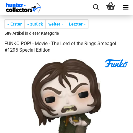
« Erster
« zurück
weiter »
Letzter »
589
Artikel in dieser Kategorie
FUNKO POP! - Movie - The Lord of the Rings Sme­agol
#1295 Spe­cial Edi­ti­on