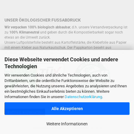
UNSER ÖKOLOGISCHER FUSSABDRUCK
Wir verpacken 100% biologisch abbaubar
, d.h. unsere Versandverpackung ist
zu
100% Klimaneutral
und geben durch die Kompostierbarkeit sogar noch
etwas an die Umwelt zurück.
Unsere Luftpolsterfolie besteht aus Kartoffelstärke, die Klebefolie aus Papier
mit einem Kleber aus Naturkautschuk. Der Pappkarton beseht aus
einwandigem Papier oder wiederverwendeten Kartons, die sich, ebenso wie
Füllmaterial, bereits im Kreislauf befinden.
Diese Webseite verwendet Cookies und andere
Technologien
Wir verwenden Cookies und ähnliche Technologien, auch von
Drittanbietern, um die ordentliche Funktionsweise der Website zu
gewährleisten, die Nutzung unseres Angebotes zu analysieren und Ihnen
ein bestmögliches Einkaufserlebnis bieten zu können. Weitere
Informationen finden Sie in unserer
Datenschutzerklärung
.
Alle Akzeptieren
Vertrag widerrufen
Weitere Informationen
Onlineshop erstellen
mit Gambio.de © 2026