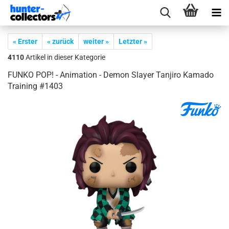
« Erster
« zurück
weiter »
Letzter »
4110
Artikel in dieser Kategorie
FUNKO POP! - Ani­ma­ti­on - Demon Slay­er Tan­ji­ro Ka­ma­do
Trai­ning #1403