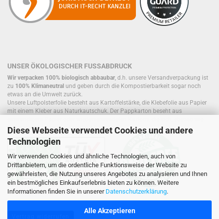
UNSER ÖKOLOGISCHER FUSSABDRUCK
Wir verpacken 100% biologisch abbaubar
, d.h. unsere Versandverpackung ist
zu
100% Klimaneutral
und geben durch die Kompostierbarkeit sogar noch
etwas an die Umwelt zurück.
Unsere Luftpolsterfolie besteht aus Kartoffelstärke, die Klebefolie aus Papier
mit einem Kleber aus Naturkautschuk. Der Pappkarton beseht aus
einwandigem Papier oder wiederverwendeten Kartons, die sich, ebenso wie
Füllmaterial, bereits im Kreislauf befinden.
Diese Webseite verwendet Cookies und andere
Technologien
Wir verwenden Cookies und ähnliche Technologien, auch von
Drittanbietern, um die ordentliche Funktionsweise der Website zu
gewährleisten, die Nutzung unseres Angebotes zu analysieren und Ihnen
ein bestmögliches Einkaufserlebnis bieten zu können. Weitere
Informationen finden Sie in unserer
Datenschutzerklärung
.
Alle Akzeptieren
Vertrag widerrufen