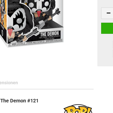
ne Toys
AL Subjects
rkshop
andere Hersteller
ensionen
s The Demon #121