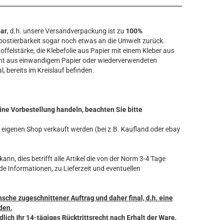
bar
, d.h. unsere Versandverpackung ist zu
100%
ostierbarkeit sogar noch etwas an die Umwelt zurück.
offelstärke, die Klebefolie aus Papier mit einem Kleber aus
ht aus einwandigem Papier oder wiederverwendeten
l, bereits im Kreislauf befinden.
ine Vorbestellung handeln, beachten Sie bitte
ren eigenen Shop verkauft werden (bei z.B. Kaufland oder ebay
ann, dies betrifft alle Artikel die von der Norm 3-4 Tage
de Informationen, zu Lieferzeit und eventuellen
nsche zugeschnittener Auftrag und daher final, d.h. eine
den.
dlich Ihr 14-tägiges Rücktrittsrecht nach Erhalt der Ware.