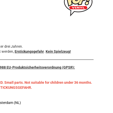
er drei Jahren.
t werden,
Erstickungsgefahr
.
Kein Spielzeug!
3/988 EU-Produktsicherheitsverordnung (GPSR):
mall parts. Not suitable for children under 36 months.
RSTICKUNGSGEFAHR.
msterdam (NL)