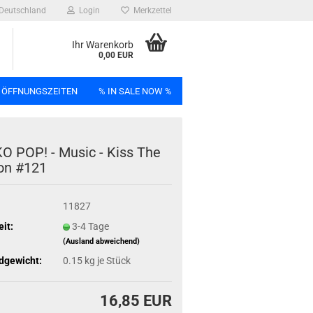
Deutschland
Login
Merkzettel
Ihr Warenkorb
0,00 EUR
 ÖFFNUNGSZEITEN
% IN SALE NOW %
n
O POP! - Music - Kiss The
n #121
11827
Bag
eit:
3-4 Tage
(Ausland abweichend)
dgewicht:
0.15
kg je Stück
16,85 EUR