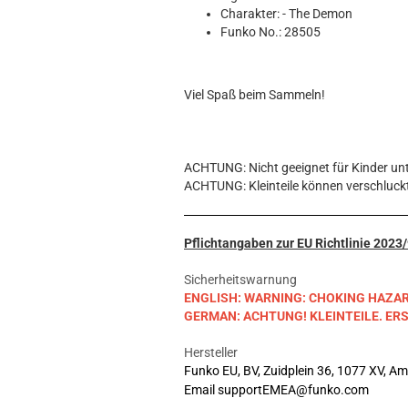
Hobbit
Charakter: - The Demon
Icon
Funko No.: 28505
MARVEL
Movie
Viel Spaß beim Sammeln!
Music
Sports
STAR WARS
Television
ACHTUNG: Nicht geeignet für Kinder unt
ACHTUNG: Kleinteile können verschluck
Pflichtangaben zur EU Richtlinie 202
Sicherheitswarnung
ENGLISH: WARNING: CHOKING HAZARD. S
GERMAN: ACHTUNG! KLEINTEILE. E
Hersteller
Funko EU, BV, Zuidplein 36, 1077 XV, A
Email supportEMEA@funko.com