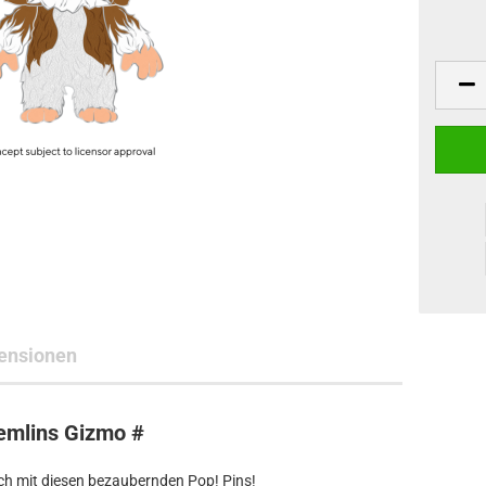
ne Toys
AL Subjects
rkshop
andere Hersteller
ensionen
emlins Gizmo #
ch mit diesen bezaubernden Pop! Pins!