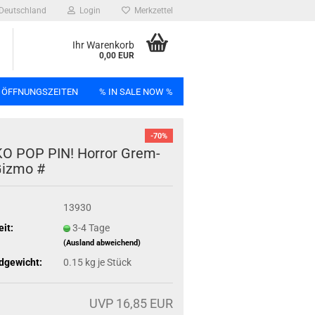
Deutschland
Login
Merkzettel
Ihr Warenkorb
0,00 EUR
 ÖFFNUNGSZEITEN
% IN SALE NOW %
-70%
n
O POP PIN! Hor­ror Grem­
Gizmo #
13930
Bag
eit:
3-4 Tage
(Ausland abweichend)
dgewicht:
0.15
kg je Stück
UVP 16,85 EUR