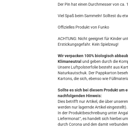
Hobbit
Der Pin hat einen Durchmesser von ca. 1 
Icon
MARVEL
Viel Spaß beim Sammeln! Solltest du et
Movie
Offizielles Produkt von Funko
Music
Sports
ACHTUNG: Nicht geeignet für Kinder unte
Erstickungsgefahr. Kein Spielzeug!
STAR WARS
Television
Wir verpacken 100% biologisch abbau
Klimaneutral
und geben durch die Komp
Unsere Luftpolsterfolie besteht aus Kart
Naturkautschuk. Der Pappkarton beseh
Kartons, die sich, ebenso wie Füllmateria
Sollte es sich bei diesem Produkt um e
nachfolgenden Hinweis:
Dies betrifft nur Artikel, die über unse
werden nur lagernde Artikel eingestellt).
In der Produktbeschreibung unter Angabe
Liefermonat“, es handelt sich hierbei um 
durch Corona und den damit verbundene