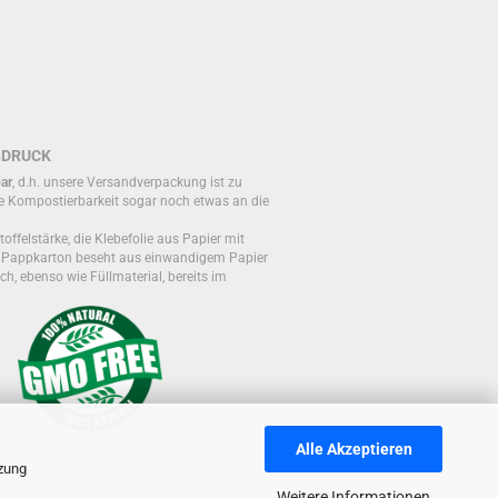
BDRUCK
ar
, d.h. unsere Versandverpackung ist zu
e Kompostierbarkeit sogar noch etwas an die
toffelstärke, die Klebefolie aus Papier mit
r Pappkarton beseht aus einwandigem Papier
ch, ebenso wie Füllmaterial, bereits im
Alle Akzeptieren
tzung
Weitere Informationen