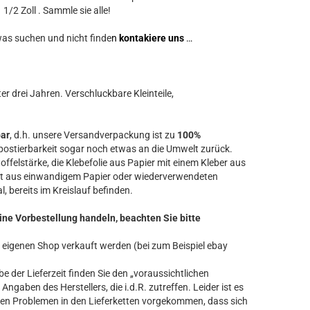
1/2 Zoll . Sammle sie alle!
was suchen und nicht finde
n
kontakiere uns
…
r drei Jahren. Verschluckbare Kleinteile,
bar
, d.h. unsere Versandverpackung ist zu
100%
ostierbarkeit sogar noch etwas an die Umwelt zurück.
offelstärke, die Klebefolie aus Papier mit einem Kleber aus
t aus einwandigem Papier oder wiederverwendeten
l, bereits im Kreislauf befinden.
ine Vorbestellung handeln, beachten Sie bitte
ren eigenen Shop verkauft werden (bei zum Beispiel ebay
 der Lieferzeit finden Sie den „voraussichtlichen
Angaben des Herstellers, die i.d.R. zutreffen. Leider ist es
n Problemen in den Lieferketten vorgekommen, dass sich