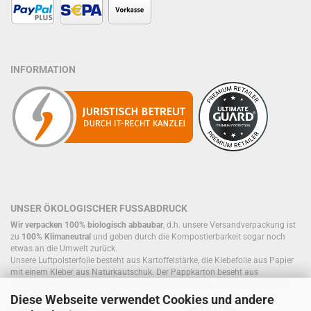
INFORMATION
UNSER ÖKOLOGISCHER FUSSABDRUCK
Wir verpacken 100% biologisch abbaubar
, d.h. unsere Versandverpackung ist
zu
100% Klimaneutral
und geben durch die Kompostierbarkeit sogar noch
etwas an die Umwelt zurück.
Unsere Luftpolsterfolie besteht aus Kartoffelstärke, die Klebefolie aus Papier
mit einem Kleber aus Naturkautschuk. Der Pappkarton beseht aus
einwandigem Papier oder wiederverwendeten Kartons, die sich, ebenso wie
Füllmaterial, bereits im Kreislauf befinden.
Diese Webseite verwendet Cookies und andere