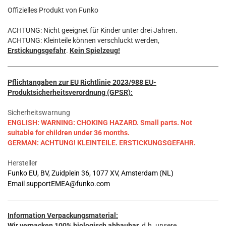
Offizielles Produkt von Funko
ACHTUNG: Nicht geeignet für Kinder unter drei Jahren.
ACHTUNG: Kleinteile können verschluckt werden,
Erstickungsgefahr
.
Kein Spielzeug!
Pflichtangaben zur EU Richtlinie 2023/988 EU-
Produktsicherheitsverordnung (GPSR):
Sicherheitswarnung
ENGLISH: WARNING: CHOKING HAZARD. Small parts. Not
suitable for children under 36 months.
GERMAN: ACHTUNG! KLEINTEILE. ERSTICKUNGSGEFAHR.
Hersteller
Funko EU, BV, Zuidplein 36, 1077 XV, Amsterdam (NL)
Email supportEMEA@funko.com
Information Verpackungsmaterial:
Wir verpacken 100% biologisch abbaubar
, d.h. unsere